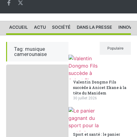
ACCUEIL
ACTU
SOCIÉTÉ
DANS LA PRESSE
INNOVAT
Tag: musique
Récent
Populaire
camerounaise
Valentin Dongmo Fils
succède à Anicet Ekane à la
tête du Manidem
30 juillet 2026
Sport et santé : le panier