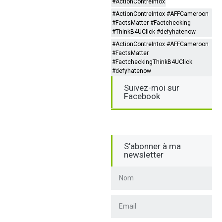
#ActionContreIntox
#ActionContreIntox #AFFCameroon
#FactsMatter #Factchecking
#ThinkB4UClick #defyhatenow
#ActionContreIntox #AFFCameroon
#FactsMatter
#FactcheckingThinkB4UClick
#defyhatenow
Suivez-moi sur
Facebook
S'abonner à ma
newsletter