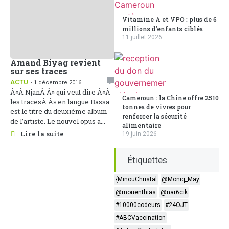
Vitamine A et VPO : plus de 6
millions d'enfants ciblés
11 juillet 2026
Amand Biyag revient
sur ses traces
ACTU
- 1 décembre 2016
Â«Â NjanÂ Â» qui veut dire Â«Â
Cameroun : la Chine offre 2510
les tracesÂ Â» en langue Bassa
tonnes de vivres pour
est le titre du deuxième album
renforcer la sécurité
de l’artiste. Le nouvel opus a...
alimentaire
Lire la suite
19 juin 2026
Étiquettes
{MinouChristal
@Moniq_May
@mouenthias
@nar6cik
#10000codeurs
#24OJT
#ABCVaccination