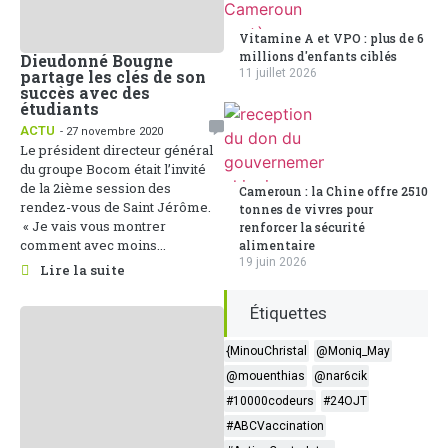
Vitamine A et VPO : plus de 6
millions d'enfants ciblés
Dieudonné Bougne
11 juillet 2026
partage les clés de son
succès avec des
étudiants
ACTU
- 27 novembre 2020
Le président directeur général
du groupe Bocom était l’invité
de la 2ième session des
Cameroun : la Chine offre 2510
rendez-vous de Saint Jérôme.
tonnes de vivres pour
« Je vais vous montrer
renforcer la sécurité
comment avec moins...
alimentaire
19 juin 2026
Lire la suite
Étiquettes
{MinouChristal
@Moniq_May
@mouenthias
@nar6cik
#10000codeurs
#24OJT
#ABCVaccination