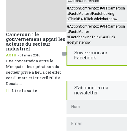
#ActionContreIntox
#ActionContreIntox #AFFCameroon
#FactsMatter #Factchecking
#ThinkB4UClick #defyhatenow
#ActionContreIntox #AFFCameroon
#FactsMatter
Cameroun : le
#FactcheckingThinkB4UClick
gouvernement appui les
#defyhatenow
acteurs du secteur
industriel
Suivez-moi sur
ACTU
- 31 mars 2016
Facebook
Une concertation entre le
Minepat et les opérateurs du
secteur privé a lieu à cet effet
ces 31 mars et 1er avril 2016 à
Douala....
S'abonner à ma
Lire la suite
newsletter