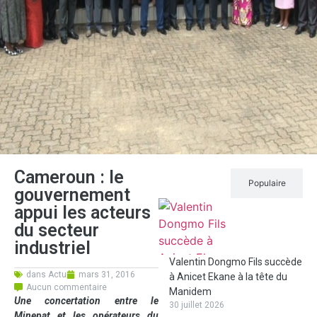
Cameroun : le
Récent
Populaire
gouvernement
appui les acteurs
du secteur
industriel
Valentin Dongmo Fils succède
dans
Actu
mars 31, 2016
à Anicet Ekane à la tête du
Aucun commentaire
Manidem
Une concertation entre le
30 juillet 2026
Minepat et les opérateurs du