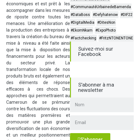
économiques et est prêt à les
#CommunautéUrbainedeBamenda
accompagner dans les mesures
#DataBoss
#Defyhatenow
#DIF22
de riposte contre toutes les
#DigitalMedia
#DitesNon
menaces. Une amélioration de
la production des entreprises à
#EkomNkam
#ExpoPhoto
travers la création du bureau de
#Factchecking
#FritzNTONENTONE
mise à niveau a été faite ainsi
Suivez-moi sur
que la mise à disposition des
Facebook
financements pour les acteurs
du secteur privé. La
transformation locale de nos
produits bruts est également un
des éléments de réponse
S'abonner à ma
efficaces à ces chocs. Des
newsletter
approches qui permettraient au
Cameroun de se prémunir
contre les fluctuations des cours
des matières premières et
promouvoir une plus grande
diversification de son économie
et un meilleur positionnement
S'abonner