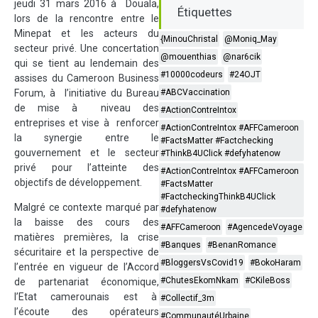
jeudi 31 mars 2016 à Douala,
Étiquettes
lors de la rencontre entre le
Minepat et les acteurs du
{MinouChristal
@Moniq_May
secteur privé. Une concertation
@mouenthias
@nar6cik
qui se tient au lendemain des
#10000codeurs
#24OJT
assises du Cameroon Business
Forum, à l’initiative du Bureau
#ABCVaccination
de mise à niveau des
#ActionContreIntox
entreprises et vise à renforcer
#ActionContreIntox #AFFCameroon
la synergie entre le
#FactsMatter #Factchecking
gouvernement et le secteur
#ThinkB4UClick #defyhatenow
privé pour l’atteinte des
#ActionContreIntox #AFFCameroon
objectifs de développement.
#FactsMatter
#FactcheckingThinkB4UClick
Malgré ce contexte marqué par
#defyhatenow
la baisse des cours des
#AFFCameroon
#AgencedeVoyage
matières premières, la crise
#Banques
#BenanRomance
sécuritaire et la perspective de
#BloggersVsCovid19
#BokoHaram
l’entrée en vigueur de l’Accord
#ChutesEkomNkam
#CKileBoss
de partenariat économique,
l’Etat camerounais est à
#Collectif_3m
l’écoute des opérateurs
#CommunautéUrbaine