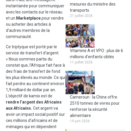
mesures du ministre des
instantanée pour communiquer
transports
avec les contacts sur le réseau
21 juillet 2026
et un
Marketplace
pour vendre
ou acheter des articles à
d’autres membres de la
communauté.
Ce triptyque est porté par le
Vitamine A et VPO : plus de 6
service de transfert d’argent.
millions d'enfants ciblés
« Nous sommes partis du
11 juillet 2026
constat que, l’Afrique fait face à
des frais de transfert de fond
les plus élevés au monde. Ce qui
fait perdre au continent environ
1,9 milliard de dollar par an.
L’objectif de kamix est de
Cameroun : la Chine offre
rendre l’argent des Africains
2510 tonnes de vivres pour
aux Africains.
Cet argent va
renforcer la sécurité
avoir un impact social positif sur
alimentaire
ces millions d’africains et de
19 juin 2026
ménages qui en dépendent