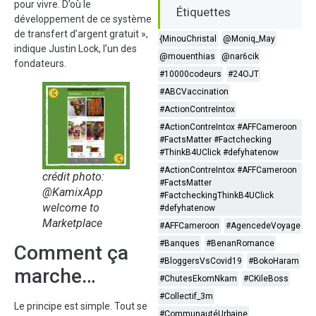
pour vivre. D’où le
Étiquettes
développement de ce système
de transfert d’argent gratuit »,
{MinouChristal
@Moniq_May
indique Justin Lock, l’un des
@mouenthias
@nar6cik
fondateurs.
#10000codeurs
#24OJT
#ABCVaccination
#ActionContreIntox
#ActionContreIntox #AFFCameroon
#FactsMatter #Factchecking
#ThinkB4UClick #defyhatenow
#ActionContreIntox #AFFCameroon
crédit photo:
#FactsMatter
@KamixApp
#FactcheckingThinkB4UClick
welcome to
#defyhatenow
Marketplace
#AFFCameroon
#AgencedeVoyage
#Banques
#BenanRomance
Comment ça
#BloggersVsCovid19
#BokoHaram
marche…
#ChutesEkomNkam
#CKileBoss
#Collectif_3m
Le principe est simple. Tout se
#CommunautéUrbaine