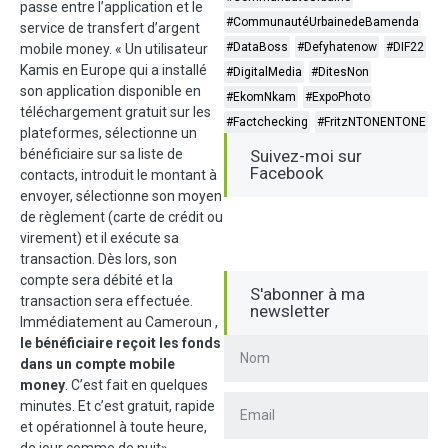
passe entre l’application et le
#CommunautéUrbainedeBamenda
service de transfert d’argent
#DataBoss
#Defyhatenow
#DIF22
mobile money. « Un utilisateur
Kamis en Europe qui a installé
#DigitalMedia
#DitesNon
son application disponible en
#EkomNkam
#ExpoPhoto
téléchargement gratuit sur les
#Factchecking
#FritzNTONENTONE
plateformes, sélectionne un
bénéficiaire sur sa liste de
Suivez-moi sur
Facebook
contacts, introduit le montant à
envoyer, sélectionne son moyen
de règlement (carte de crédit ou
virement) et il exécute sa
transaction. Dès lors, son
compte sera débité et la
S'abonner à ma
transaction sera effectuée.
newsletter
Immédiatement au Cameroun ,
le bénéficiaire reçoit les fonds
dans un compte mobile
money
. C’est fait en quelques
minutes. Et c’est gratuit, rapide
et opérationnel à toute heure,
de jour comme de nuit»,