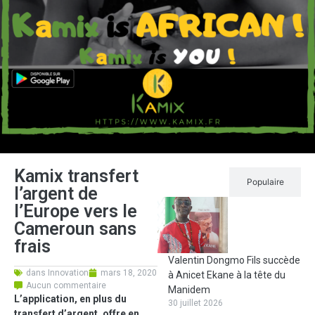
Kamix transfert
Récent
Populaire
l’argent de
l’Europe vers le
Cameroun sans
frais
Valentin Dongmo Fils succède
dans
Innovation
mars 18, 2020
à Anicet Ekane à la tête du
Aucun commentaire
Manidem
L’application, en plus du
30 juillet 2026
transfert d’argent, offre en