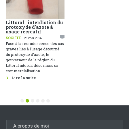
Littoral : interdiction du
Face aux dérives
protoxyde d’azote à
sociales, la
usage récréatif
Communication Non
Violente comme arme de
SOCIÉTÉ
- 26 mai 2026
paix
Face à la recrudescence des cas
1
ACTUALITÉS
- 25 mai 2026
graves liés à l’usage détourné
Une soirée de réflexion sur
du protoxyde d’azote, le
cette thématique s’est tenue le
gouverneur de la région du
22 mai 2026 au Groupement des
Littoral interdit désormais sa
Entreprises du Cameroun, sous
commercialisation...
le parrainage du Ministère des...
Lire la suite
Lire la suite
1
2
3
4
5
6
A propos de moi