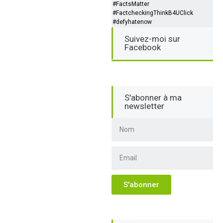
#FactsMatter
#FactcheckingThinkB4UClick
#defyhatenow
Suivez-moi sur
Facebook
S'abonner à ma
newsletter
S'abonner