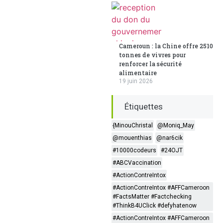
Cameroun : la Chine offre 2510
tonnes de vivres pour
renforcer la sécurité
alimentaire
19 juin 2026
Étiquettes
{MinouChristal
@Moniq_May
@mouenthias
@nar6cik
#10000codeurs
#24OJT
#ABCVaccination
#ActionContreIntox
#ActionContreIntox #AFFCameroon
#FactsMatter #Factchecking
#ThinkB4UClick #defyhatenow
#ActionContreIntox #AFFCameroon