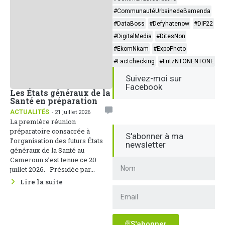
#CommunautéUrbainedeBamenda
#DataBoss
#Defyhatenow
#DIF22
#DigitalMedia
#DitesNon
#EkomNkam
#ExpoPhoto
#Factchecking
#FritzNTONENTONE
Suivez-moi sur
Facebook
Les États généraux de la
Santé en préparation
ACTUALITÉS
- 21 juillet 2026
La première réunion
préparatoire consacrée à
S'abonner à ma
l’organisation des futurs États
newsletter
généraux de la Santé au
Cameroun s’est tenue ce 20
juillet 2026. Présidée par...
Lire la suite
S'abonner