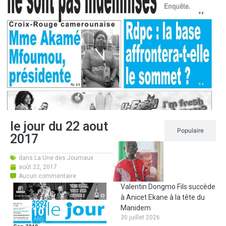
le jour du 22 aout
Récent
Populaire
2017
dans
La Une des Journaux
août 22, 2017
Aucun commentaire
Valentin Dongmo Fils succède
à Anicet Ekane à la tête du
Manidem
30 juillet 2026