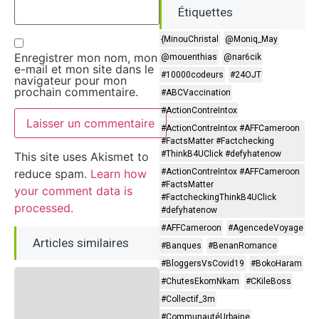
Étiquettes
{MinouChristal
@Moniq_May
Enregistrer mon nom, mon
@mouenthias
@nar6cik
e-mail et mon site dans le
#10000codeurs
#24OJT
navigateur pour mon
prochain commentaire.
#ABCVaccination
#ActionContreIntox
#ActionContreIntox #AFFCameroon
#FactsMatter #Factchecking
#ThinkB4UClick #defyhatenow
This site uses Akismet to
reduce spam.
Learn how
#ActionContreIntox #AFFCameroon
#FactsMatter
your comment data is
#FactcheckingThinkB4UClick
processed.
#defyhatenow
#AFFCameroon
#AgencedeVoyage
Articles similaires
#Banques
#BenanRomance
#BloggersVsCovid19
#BokoHaram
#ChutesEkomNkam
#CKileBoss
#Collectif_3m
#CommunautéUrbaine