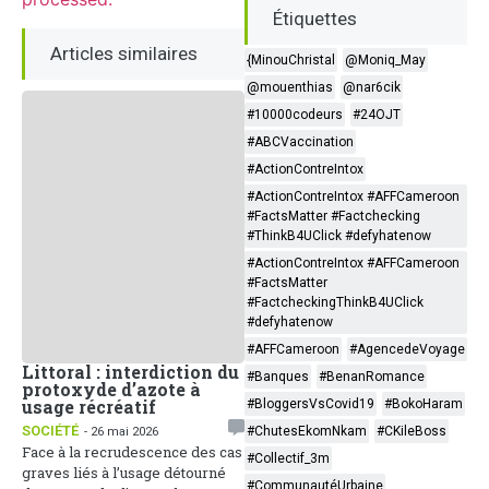
Étiquettes
Articles similaires
{MinouChristal
@Moniq_May
@mouenthias
@nar6cik
#10000codeurs
#24OJT
#ABCVaccination
#ActionContreIntox
#ActionContreIntox #AFFCameroon
#FactsMatter #Factchecking
#ThinkB4UClick #defyhatenow
#ActionContreIntox #AFFCameroon
#FactsMatter
#FactcheckingThinkB4UClick
#defyhatenow
#AFFCameroon
#AgencedeVoyage
Littoral : interdiction du
Face aux dérives
#Banques
#BenanRomance
protoxyde d’azote à
sociales, la
usage récréatif
Communication Non
#BloggersVsCovid19
#BokoHaram
Violente comme arme de
SOCIÉTÉ
#ChutesEkomNkam
#CKileBoss
- 26 mai 2026
paix
Face à la recrudescence des cas
#Collectif_3m
1
ACTUALITÉS
- 25 mai 2026
graves liés à l’usage détourné
Une soirée de réflexion sur
#CommunautéUrbaine