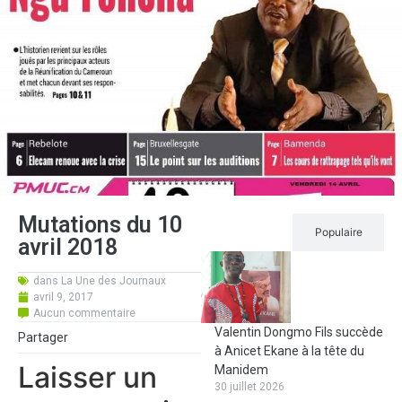
Mutations du 10
Récent
Populaire
avril 2018
dans
La Une des Journaux
avril 9, 2017
Aucun commentaire
Valentin Dongmo Fils succède
Partager
à Anicet Ekane à la tête du
Laisser un
Manidem
30 juillet 2026