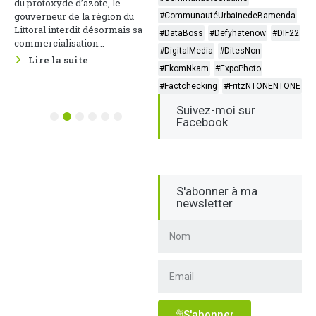
du protoxyde d’azote, le
cette thématique s’est tenue le
gouverneur de la région du
#CommunautéUrbainedeBamenda
22 mai 2026 au Groupement des
Littoral interdit désormais sa
#DataBoss
#Defyhatenow
#DIF22
Entreprises du Cameroun, sous
commercialisation...
le parrainage du Ministère des...
#DigitalMedia
#DitesNon
Lire la suite
Lire la suite
#EkomNkam
#ExpoPhoto
#Factchecking
#FritzNTONENTONE
Suivez-moi sur
1
2
3
4
5
6
Facebook
S'abonner à ma
newsletter
S'abonner