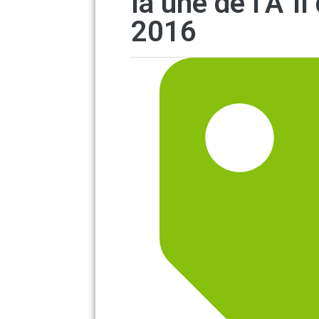
la une de l’Å“il
2016