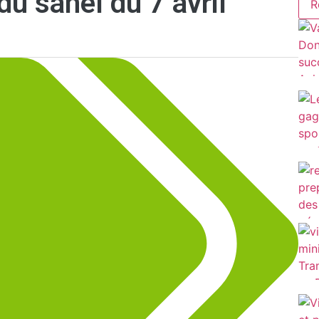
 du sahel du 7 avril
R