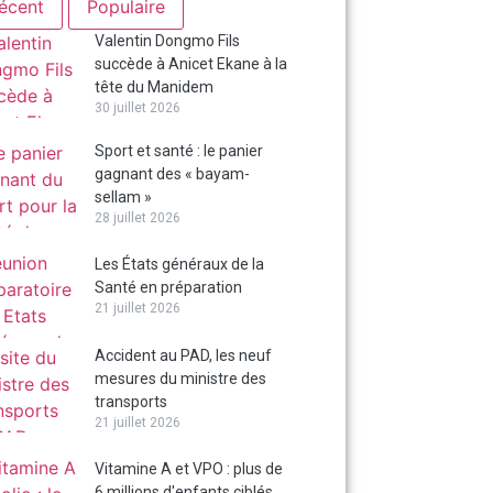
écent
Populaire
Valentin Dongmo Fils
succède à Anicet Ekane à la
tête du Manidem
30 juillet 2026
Sport et santé : le panier
gagnant des « bayam-
sellam »
28 juillet 2026
Les États généraux de la
Santé en préparation
21 juillet 2026
Accident au PAD, les neuf
mesures du ministre des
transports
21 juillet 2026
Vitamine A et VPO : plus de
6 millions d'enfants ciblés