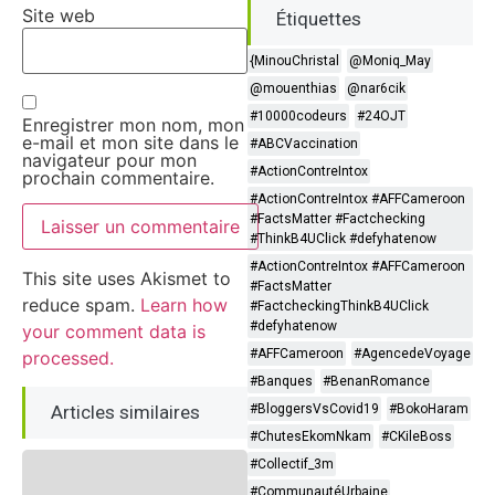
Site web
Étiquettes
{MinouChristal
@Moniq_May
@mouenthias
@nar6cik
#10000codeurs
#24OJT
Enregistrer mon nom, mon
e-mail et mon site dans le
#ABCVaccination
navigateur pour mon
#ActionContreIntox
prochain commentaire.
#ActionContreIntox #AFFCameroon
#FactsMatter #Factchecking
#ThinkB4UClick #defyhatenow
#ActionContreIntox #AFFCameroon
This site uses Akismet to
#FactsMatter
reduce spam.
Learn how
#FactcheckingThinkB4UClick
#defyhatenow
your comment data is
#AFFCameroon
#AgencedeVoyage
processed.
#Banques
#BenanRomance
Articles similaires
#BloggersVsCovid19
#BokoHaram
#ChutesEkomNkam
#CKileBoss
#Collectif_3m
#CommunautéUrbaine