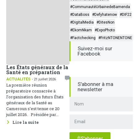
#CommunautéUrbainedeBamenda
#DataBoss
#Defyhatenow
#DIF22
#DigitalMedia
#DitesNon
#EkomNkam
#ExpoPhoto
#Factchecking
#FritzNTONENTONE
Suivez-moi sur
Facebook
Les États généraux de la
Santé en préparation
ACTUALITÉS
- 21 juillet 2026
S'abonner à ma
La première réunion
newsletter
préparatoire consacrée à
l’organisation des futurs États
généraux de la Santé au
Cameroun s’est tenue ce 20
juillet 2026. Présidée par...
Lire la suite
S'abonner