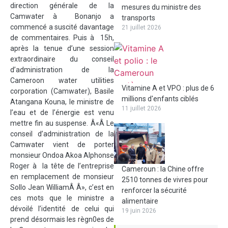
direction générale de la
mesures du ministre des
Camwater à Bonanjo a
transports
commencé a suscité davantage
21 juillet 2026
de commentaires. Puis à 15h,
après la tenue d’une session
extraordinaire du conseil
d’administration de la
Cameroon water utilities
Vitamine A et VPO : plus de 6
corporation (Camwater), Basile
millions d'enfants ciblés
Atangana Kouna, le ministre de
11 juillet 2026
l’eau et de l’énergie est venu
mettre fin au suspense. Â«Â Le
conseil d’administration de la
Camwater vient de porter
monsieur Ondoa Akoa Alphonse
Roger à la tête de l’entreprise
Cameroun : la Chine offre
en remplacement de monsieur
2510 tonnes de vivres pour
Sollo Jean WilliamÂ Â», c’est en
renforcer la sécurité
ces mots que le ministre a
alimentaire
dévoilé l’identité de celui qui
19 juin 2026
prend désormais les règn0es de