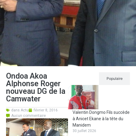
Ondoa Akoa
Récent
Populaire
Alphonse Roger
nouveau DG de la
Camwater
dans
Actu
février 8, 2016
Valentin Dongmo Fils succède
Aucun commentaire
à Anicet Ekane à la tête du
Manidem
30 juillet 2026