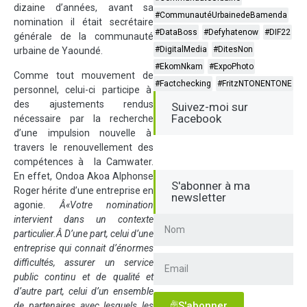
dizaine d’années, avant sa
#CommunautéUrbainedeBamenda
nomination il était secrétaire
#DataBoss
#Defyhatenow
#DIF22
générale de la communauté
#DigitalMedia
#DitesNon
urbaine de Yaoundé.
#EkomNkam
#ExpoPhoto
Comme tout mouvement de
#Factchecking
#FritzNTONENTONE
personnel, celui-ci participe à
des ajustements rendus
Suivez-moi sur
Facebook
nécessaire par la recherche
d’une impulsion nouvelle à
travers le renouvellement des
compétences à la Camwater.
En effet, Ondoa Akoa Alphonse
S'abonner à ma
Roger hérite d’une entreprise en
newsletter
agonie.
Â«Votre nomination
intervient dans un contexte
particulier.Â D’une part, celui d’une
entreprise qui connait d’énormes
difficultés, assurer un service
public continu et de qualité et
d’autre part, celui d’un ensemble
S'abonner
de partenaires avec lesquels les