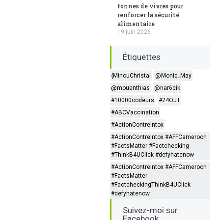
tonnes de vivres pour
renforcer la sécurité
alimentaire
19 juin 2026
Étiquettes
{MinouChristal
@Moniq_May
@mouenthias
@nar6cik
#10000codeurs
#24OJT
#ABCVaccination
#ActionContreIntox
#ActionContreIntox #AFFCameroon
#FactsMatter #Factchecking
#ThinkB4UClick #defyhatenow
#ActionContreIntox #AFFCameroon
#FactsMatter
#FactcheckingThinkB4UClick
#defyhatenow
Suivez-moi sur
Facebook