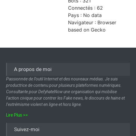
Bots : 321
Connectés : 62
Pays : No data
Navigateur : Browser
based on Gecko
A propos de moi
Passionnée de l’outil Internet et des nouveaux médias. Je suis
productrice de contenu pour plusieurs plateformes numériques.
Consultante pour DefyhateNow une organisation qui mobilise
l’action civique pour contrer les Fake news, le discours de haine et
l’extrémisme violent en ligne et hors ligne.
Lire Plus >>
Suivez-moi