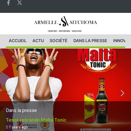
ACCUEIL
ACTU
SOCIÉTÉ
DANS LA PRESSE
INNOVAT
Dans la presse
Tenor rebrande Malta Tonic
7 years ago