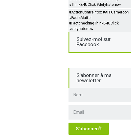
#ThinkB4UClick #defyhatenow
#ActionContreIntox #AFFCameroon
#FactsMatter
#FactcheckingThinkB4UClick
#defyhatenow
Suivez-moi sur
Facebook
S'abonner à ma
newsletter
S'abonner