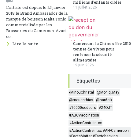
2
millions d'enfants ciblés
L’artiste est depuis le 25 janvier
11 juillet 2026
2018 le Brand Ambassador de la
marque de boisson Malta Tonic
commercialisée par les
Brasseries du Cameroun. Avant
ce...
Lire la suite
Cameroun : la Chine offre 2510
tonnes de vivres pour
renforcer la sécurité
alimentaire
19 juin 2026
Étiquettes
{MinouChristal
@Moniq_May
@mouenthias
@nar6cik
#10000codeurs
#24OJT
#ABCVaccination
#ActionContreIntox
#ActionContreIntox #AFFCameroon
#FactsMatter #Factchecking