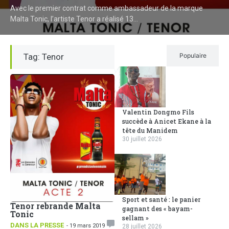
Avec le premier contrat comme ambassadeur de la marque
Malta Tonic, l’artiste Tenor a réalisé 13...
Tag: Tenor
Récent
Populaire
Valentin Dongmo Fils
succède à Anicet Ekane à la
tête du Manidem
30 juillet 2026
Sport et santé : le panier
Tenor rebrande Malta
gagnant des « bayam-
Tonic
sellam »
DANS LA PRESSE
- 19 mars 2019
28 juillet 2026