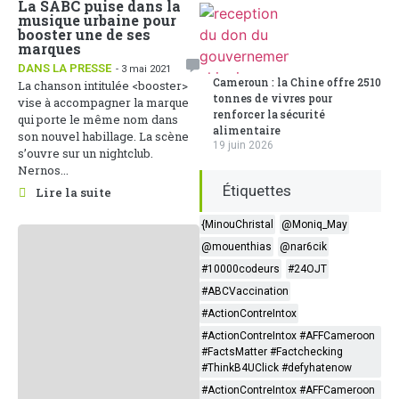
La SABC puise dans la
musique urbaine pour
booster une de ses
marques
DANS LA PRESSE
- 3 mai 2021
Cameroun : la Chine offre 2510
La chanson intitulée <booster>
tonnes de vivres pour
vise à accompagner la marque
renforcer la sécurité
qui porte le même nom dans
alimentaire
son nouvel habillage. La scène
19 juin 2026
s’ouvre sur un nightclub.
Nernos...
Étiquettes
Lire la suite
{MinouChristal
@Moniq_May
@mouenthias
@nar6cik
#10000codeurs
#24OJT
#ABCVaccination
#ActionContreIntox
#ActionContreIntox #AFFCameroon
#FactsMatter #Factchecking
#ThinkB4UClick #defyhatenow
#ActionContreIntox #AFFCameroon