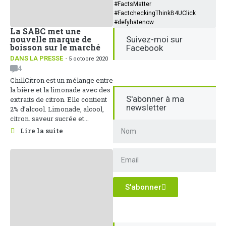
#FactsMatter
#FactcheckingThinkB4UClick
#defyhatenow
La SABC met une
nouvelle marque de
Suivez-moi sur
boisson sur le marché
Facebook
DANS LA PRESSE
- 5 octobre 2020
4
ChillCitron est un mélange entre
la bière et la limonade avec des
S'abonner à ma
extraits de citron. Elle contient
newsletter
2% d’alcool. Limonade, alcool,
citron. saveur sucrée et...
Lire la suite
S'abonner