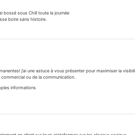
’ai bossé sous Chill toute la journée
sse boire sans histoire.
nentes! j’ai une astuce à vous présenter pour maximiser la visibilit
es commercial ou de la communication.
mples informations
ctement en allant sur leurs plateformes sur les réseaux sociaux.