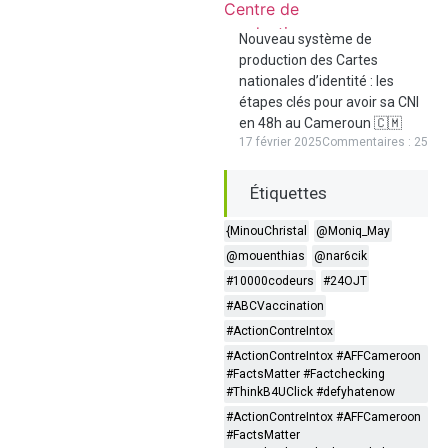
Nouveau système de
production des Cartes
nationales d’identité : les
étapes clés pour avoir sa CNI
en 48h au Cameroun 🇨🇲
17 février 2025
Commentaires : 25
Étiquettes
{MinouChristal
@Moniq_May
@mouenthias
@nar6cik
#10000codeurs
#24OJT
#ABCVaccination
#ActionContreIntox
#ActionContreIntox #AFFCameroon
#FactsMatter #Factchecking
#ThinkB4UClick #defyhatenow
#ActionContreIntox #AFFCameroon
#FactsMatter