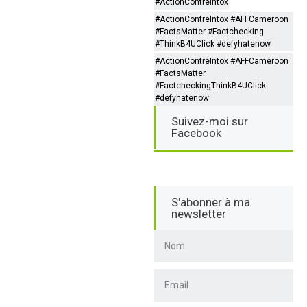
#ActionContreIntox
#ActionContreIntox #AFFCameroon
#FactsMatter #Factchecking
#ThinkB4UClick #defyhatenow
#ActionContreIntox #AFFCameroon
#FactsMatter
#FactcheckingThinkB4UClick
#defyhatenow
Suivez-moi sur
Facebook
S'abonner à ma
newsletter