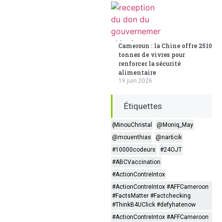
Cameroun : la Chine offre 2510
tonnes de vivres pour
renforcer la sécurité
alimentaire
19 juin 2026
Étiquettes
{MinouChristal
@Moniq_May
@mouenthias
@nar6cik
#10000codeurs
#24OJT
#ABCVaccination
#ActionContreIntox
#ActionContreIntox #AFFCameroon
#FactsMatter #Factchecking
#ThinkB4UClick #defyhatenow
#ActionContreIntox #AFFCameroon