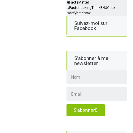
#FactsMatter
#FactcheckingThinkB4UClick
#defyhatenow
Suivez-moi sur
Facebook
S'abonner à ma
newsletter
S'abonner