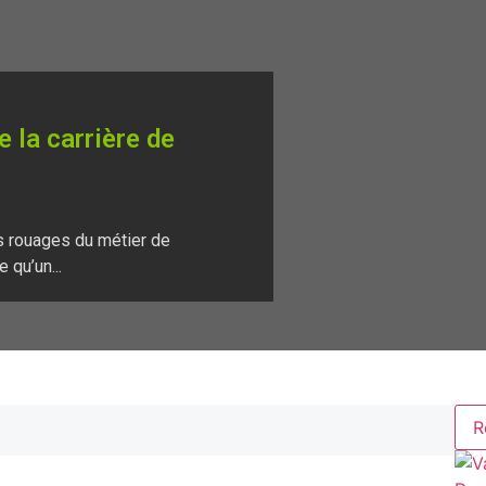
 la carrière de
s rouages du métier de
qu’un...
R