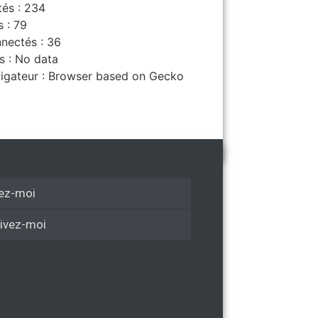
tés : 234
s : 79
nectés : 36
s : No data
igateur : Browser based on Gecko
ez-moi
ivez-moi