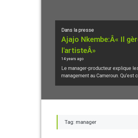
Dans la presse
Ajajo Nkembe:Â« Il gère
l'artisteÂ»
14 years ago
Le manager-producteur explique le
management au Cameroun. Qu’est ce 
Tag: manager