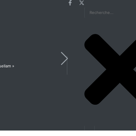
sellam »
Les États généraux de la Santé en pré