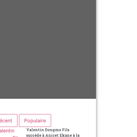
écent
Populaire
Valentin Dongmo Fils
succède à Anicet Ekane à la