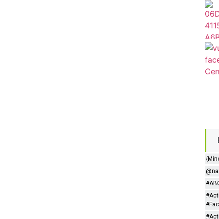
{Min
@nar
#ABC
#Act
#Fac
#Act