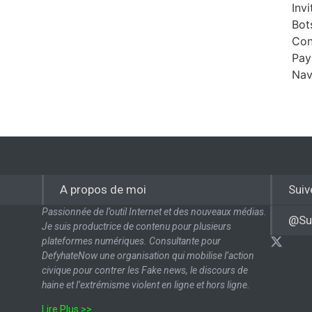
Invi
Bot
Con
Pay
Nav
A propos de moi
Suiv
Passionnée de l’outil Internet et des nouveaux médias.
@Su
Je suis productrice de contenu pour plusieurs
plateformes numériques. Consultante pour
DefyhateNow une organisation qui mobilise l’action
civique pour contrer les Fake news, le discours de
haine et l’extrémisme violent en ligne et hors ligne.
Lire Plus >>