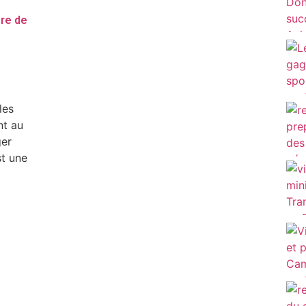
ère de
les
nt au
ger
st une