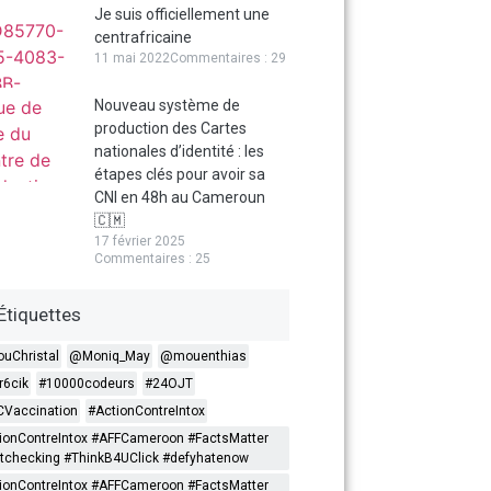
Je suis officiellement une
centrafricaine
11 mai 2022
Commentaires : 29
Nouveau système de
production des Cartes
nationales d’identité : les
étapes clés pour avoir sa
CNI en 48h au Cameroun
🇨🇲
17 février 2025
Commentaires : 25
Étiquettes
ouChristal
@Moniq_May
@mouenthias
6cik
#10000codeurs
#24OJT
Vaccination
#ActionContreIntox
ionContreIntox #AFFCameroon #FactsMatter
tchecking #ThinkB4UClick #defyhatenow
ionContreIntox #AFFCameroon #FactsMatter