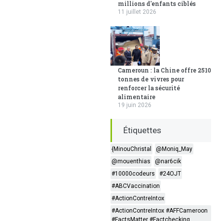
millions d'enfants ciblés
11 juillet 2026
Cameroun : la Chine offre 2510
tonnes de vivres pour
renforcer la sécurité
alimentaire
19 juin 2026
Étiquettes
{MinouChristal
@Moniq_May
@mouenthias
@nar6cik
#10000codeurs
#24OJT
#ABCVaccination
#ActionContreIntox
#ActionContreIntox #AFFCameroon
#FactsMatter #Factchecking