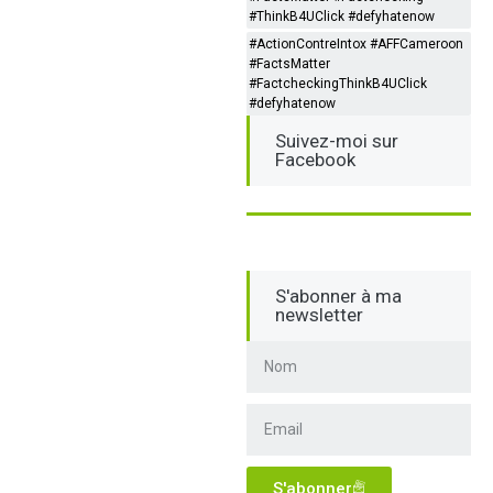
#ThinkB4UClick #defyhatenow
#ActionContreIntox #AFFCameroon
#FactsMatter
#FactcheckingThinkB4UClick
#defyhatenow
Suivez-moi sur
Facebook
S'abonner à ma
newsletter
S'abonner