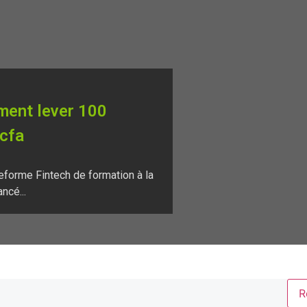
ment lever 100
Fcfa
forme Fintech de formation à la
ncé...
R