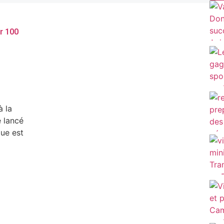
r 100
à la
 lancé
que est