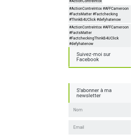
#ActionContreIntox
#ActionContreIntox #AFFCameroon
#FactsMatter #Factchecking
#ThinkB4UClick #defyhatenow
#ActionContreIntox #AFFCameroon
#FactsMatter
#FactcheckingThinkB4UClick
#defyhatenow
Suivez-moi sur
Facebook
S'abonner à ma
newsletter