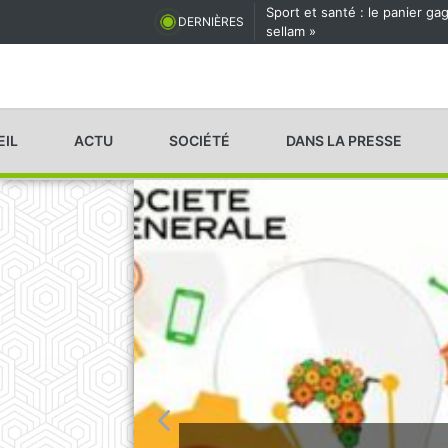
Sport et santé : le panier g
DERNIÈRES
sellam »
EIL
ACTU
SOCIÉTÉ
DANS LA PRESSE