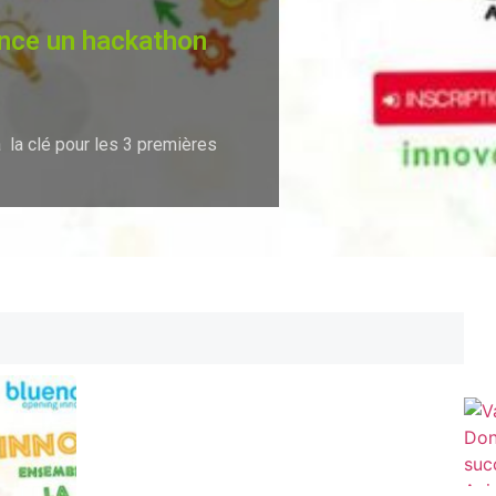
ance un hackathon
 la clé pour les 3 premières