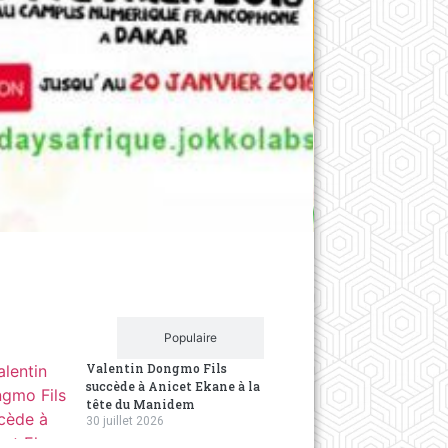
Innovatio
La Soc
panafr
10 years a
Ledit con
équipes, e
Récent
Populaire
Valentin Dongmo Fils
succède à Anicet Ekane à la
tête du Manidem
30 juillet 2026