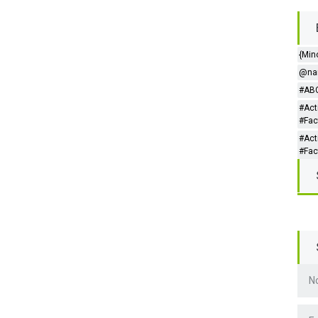
{Min
@nar
#ABC
#Act
#Fac
#Act
#Fac