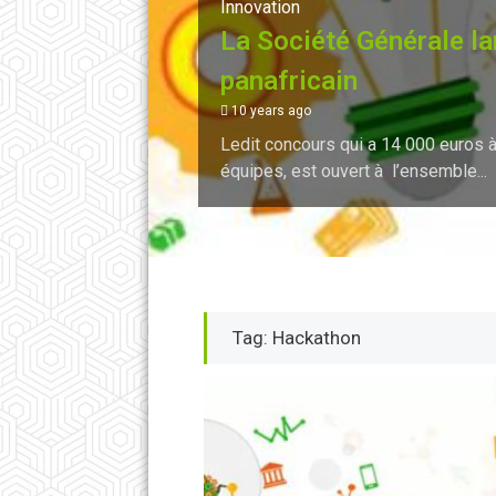
Innovation
La Société Générale l
panafricain
10 years ago
Ledit concours qui a 14 000 euros à
équipes, est ouvert à l’ensemble...
Tag: Hackathon