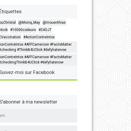
Étiquettes
ouChristal
@Moniq_May
@mouenthias
6cik
#10000codeurs
#24OJT
Vaccination
#ActionContreIntox
ionContreIntox #AFFCameroon #FactsMatter
tchecking #ThinkB4UClick #defyhatenow
ionContreIntox #AFFCameroon #FactsMatter
tcheckingThinkB4UClick #defyhatenow
Suivez-moi sur Facebook
S'abonner à ma newsletter