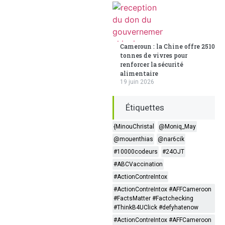
Cameroun : la Chine offre 2510
tonnes de vivres pour
renforcer la sécurité
alimentaire
19 juin 2026
Étiquettes
{MinouChristal
@Moniq_May
@mouenthias
@nar6cik
#10000codeurs
#24OJT
#ABCVaccination
#ActionContreIntox
#ActionContreIntox #AFFCameroon
#FactsMatter #Factchecking
#ThinkB4UClick #defyhatenow
#ActionContreIntox #AFFCameroon