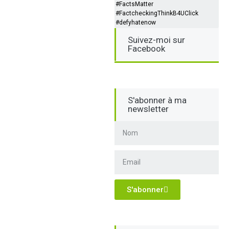
#FactsMatter
#FactcheckingThinkB4UClick
#defyhatenow
Suivez-moi sur
Facebook
S'abonner à ma
newsletter
S'abonner