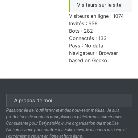
Visiteurs sur le site
Visiteurs en ligne : 1074
Invités : 659
Bots : 282
Connectés : 133
Pays : No data
Navigateur : Browser
based on Gecko
A propos de moi
Passionnée de l’outil Internet et des nouveaux médias. Je suis
productrice de contenu pour plusieurs plateformes numériques.
Consultante pour DefyhateNow une organisation qui mobilise
l’action civique pour contrer les Fake news, le discours de haine et
l’extrémisme violent en ligne et hors ligne.