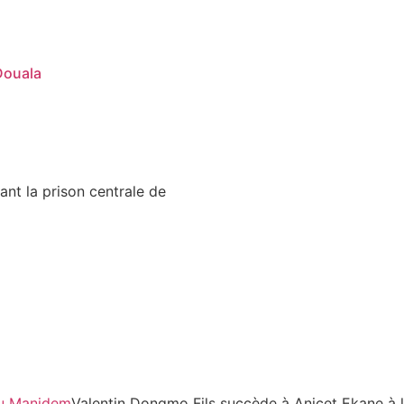
Douala
ant la prison centrale de
Valentin Dongmo Fils succède à Anicet Ekane à 