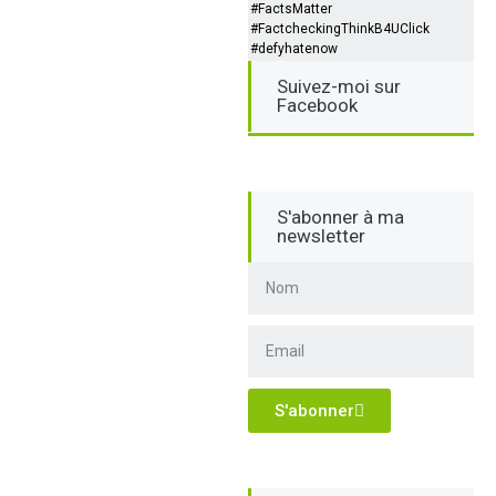
#FactsMatter
#FactcheckingThinkB4UClick
#defyhatenow
Suivez-moi sur
Facebook
S'abonner à ma
newsletter
S'abonner