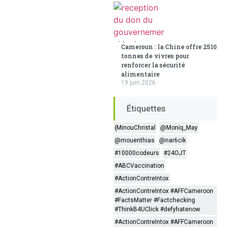
Cameroun : la Chine offre 2510
tonnes de vivres pour
renforcer la sécurité
alimentaire
19 juin 2026
Étiquettes
{MinouChristal
@Moniq_May
@mouenthias
@nar6cik
#10000codeurs
#24OJT
#ABCVaccination
#ActionContreIntox
#ActionContreIntox #AFFCameroon
#FactsMatter #Factchecking
#ThinkB4UClick #defyhatenow
#ActionContreIntox #AFFCameroon