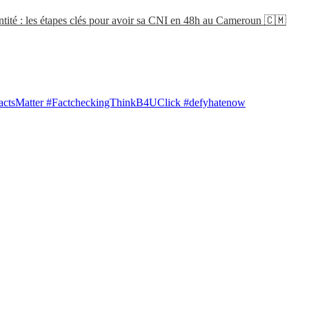
tité : les étapes clés pour avoir sa CNI en 48h au Cameroun 🇨🇲
ctsMatter #FactcheckingThinkB4UClick #defyhatenow