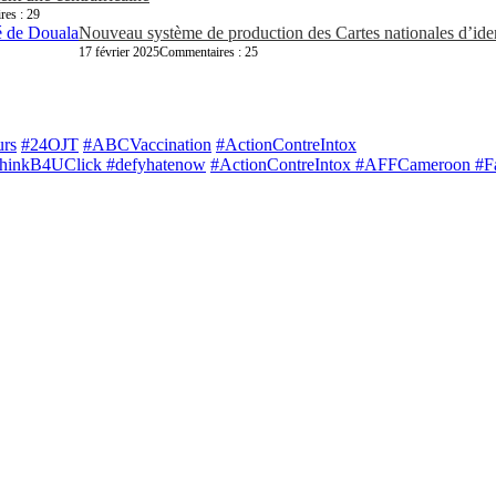
es : 29
Nouveau système de production des Cartes nationales d’iden
17 février 2025
Commentaires : 25
urs
#24OJT
#ABCVaccination
#ActionContreIntox
ThinkB4UClick #defyhatenow
#ActionContreIntox #AFFCameroon #Fa