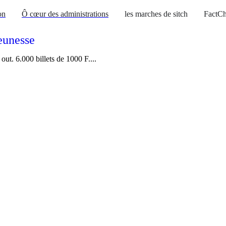
on
Ô cœur des administrations
les marches de sitch
FactCh
jeunesse
ut. 6.000 billets de 1000 F....