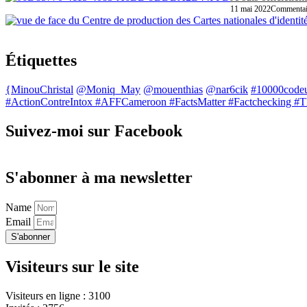
11 mai 2022
Commentair
Étiquettes
{MinouChristal
@Moniq_May
@mouenthias
@nar6cik
#10000code
#ActionContreIntox #AFFCameroon #FactsMatter #Factchecking #
Suivez-moi sur Facebook
S'abonner à ma newsletter
Name
Email
S'abonner
Visiteurs sur le site
Visiteurs en ligne : 3100