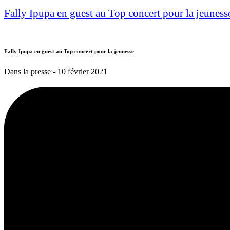
Fally Ipupa en guest au Top concert pour la jeuness
Fally Ipupa en guest au Top concert pour la jeunesse
Dans la presse
- 10 février 2021