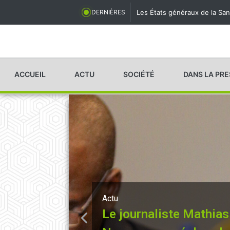
Les États généraux de la San
DERNIÈRES
ACCUEIL
ACTU
SOCIÉTÉ
DANS LA PR
Actu
Le journaliste Mathia