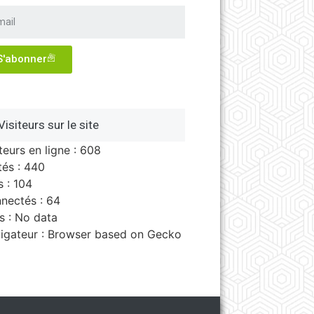
S'abonner
Visiteurs sur le site
teurs en ligne : 608
tés : 440
s : 104
nectés : 64
s : No data
igateur : Browser based on Gecko