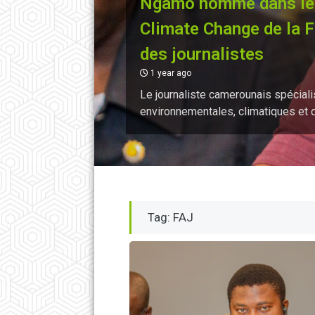
Ngamo nommé dans le 
Climate Change de la F
des journalistes
1 year ago
Le journaliste camerounais spécial
environnementales, climatiques et 
Tag: FAJ