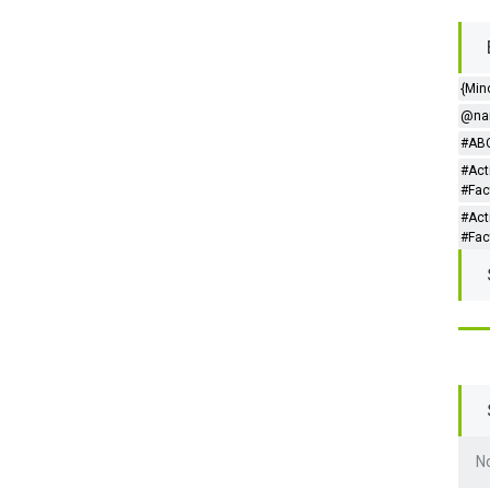
{Min
@nar
#ABC
#Act
#Fac
#Act
#Fac