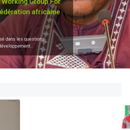
Working Group For
édération africaine
isé dans les questions
développement...