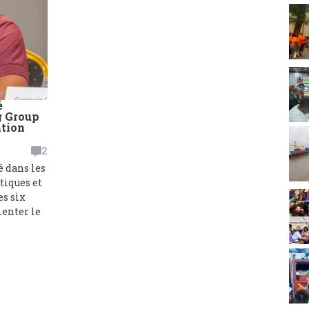
é
 Group
ation
2
é dans les
tiques et
es six
enter le