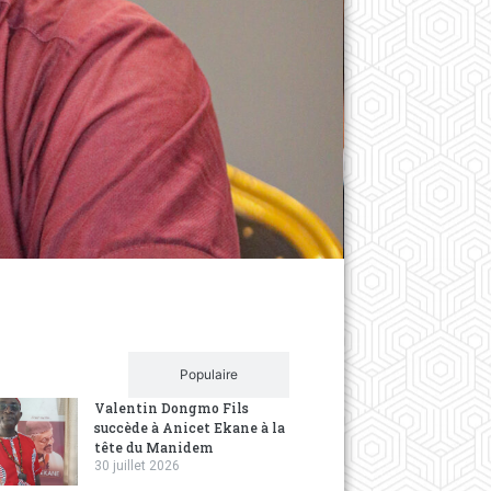
Ngamo
Climat
des jo
1 year ag
Le journa
environne
Récent
Populaire
Valentin Dongmo Fils
succède à Anicet Ekane à la
tête du Manidem
30 juillet 2026