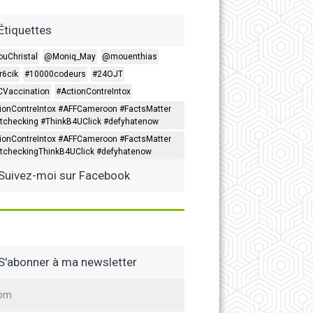
Étiquettes
ouChristal
@Moniq_May
@mouenthias
6cik
#10000codeurs
#24OJT
Vaccination
#ActionContreIntox
ionContreIntox #AFFCameroon #FactsMatter
tchecking #ThinkB4UClick #defyhatenow
ionContreIntox #AFFCameroon #FactsMatter
tcheckingThinkB4UClick #defyhatenow
Suivez-moi sur Facebook
S'abonner à ma newsletter