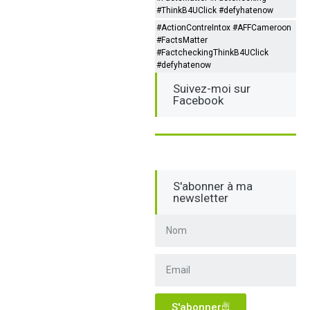
#ThinkB4UClick #defyhatenow
#ActionContreIntox #AFFCameroon
#FactsMatter
#FactcheckingThinkB4UClick
#defyhatenow
Suivez-moi sur
Facebook
S'abonner à ma
newsletter
S'abonner