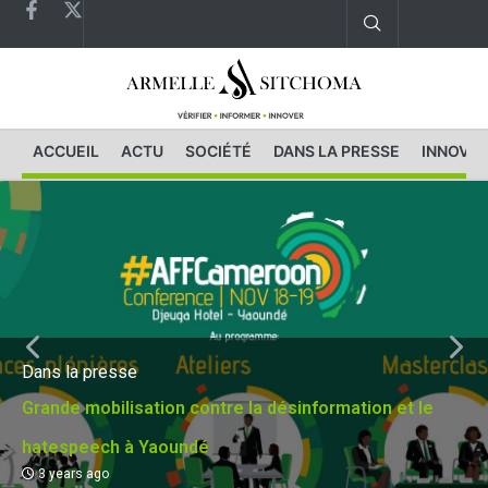
ACCUEIL
ACTU
SOCIÉTÉ
DANS LA PRESSE
INNOVAT
Dans la presse
Grande mobilisation contre la désinformation et le
hatespeech à Yaoundé
3 years ago