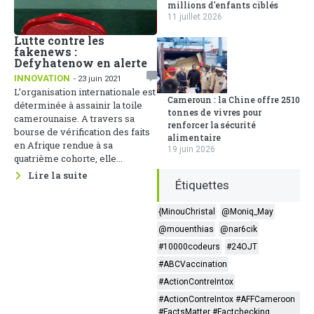
millions d'enfants ciblés
11 juillet 2026
Lutte contre les
fakenews :
Defyhatenow en alerte
INNOVATION
- 23 juin 2021
L’organisation internationale est
Cameroun : la Chine offre 2510
déterminée à assainir la toile
tonnes de vivres pour
camerounaise. A travers sa
renforcer la sécurité
bourse de vérification des faits
alimentaire
en Afrique rendue à sa
19 juin 2026
quatrième cohorte, elle...
Lire la suite
Étiquettes
{MinouChristal
@Moniq_May
@mouenthias
@nar6cik
#10000codeurs
#24OJT
#ABCVaccination
#ActionContreIntox
#ActionContreIntox #AFFCameroon
#FactsMatter #Factchecking