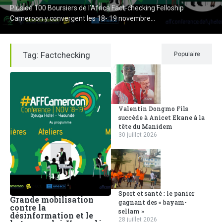
Plus de 100 Boursiers de l’Africa Fact-checking Felloship
Cameroon y convergent les 18- 19 novembre...
Tag: Factchecking
Récent
Populaire
Valentin Dongmo Fils
succède à Anicet Ekane à la
tête du Manidem
30 juillet 2026
Sport et santé : le panier
Grande mobilisation
gagnant des « bayam-
contre la
sellam »
désinformation et le
28 juillet 2026