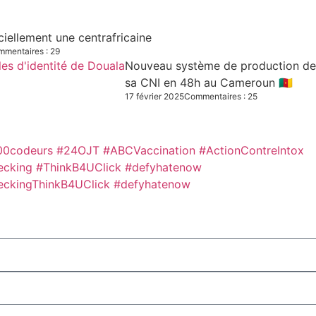
iciellement une centrafricaine
mentaires : 29
Nouveau système de production des C
sa CNI en 48h au Cameroun 🇨🇲
17 février 2025
Commentaires : 25
00codeurs
#24OJT
#ABCVaccination
#ActionContreIntox
ecking #ThinkB4UClick #defyhatenow
eckingThinkB4UClick #defyhatenow