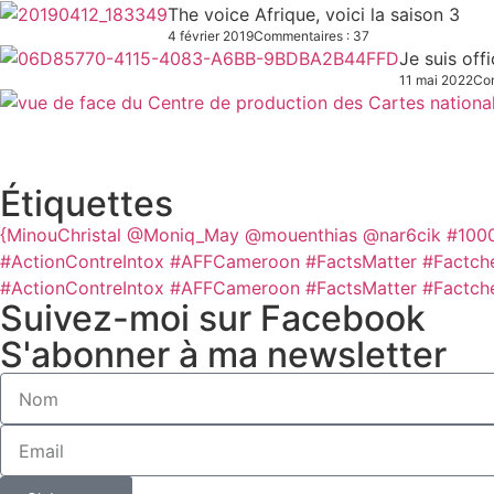
The voice Afrique, voici la saison 3
4 février 2019
Commentaires : 37
Je suis off
11 mai 2022
Com
Étiquettes
{MinouChristal
@Moniq_May
@mouenthias
@nar6cik
#100
#ActionContreIntox #AFFCameroon #FactsMatter #Factch
#ActionContreIntox #AFFCameroon #FactsMatter #Factch
Suivez-moi sur Facebook
S'abonner à ma newsletter