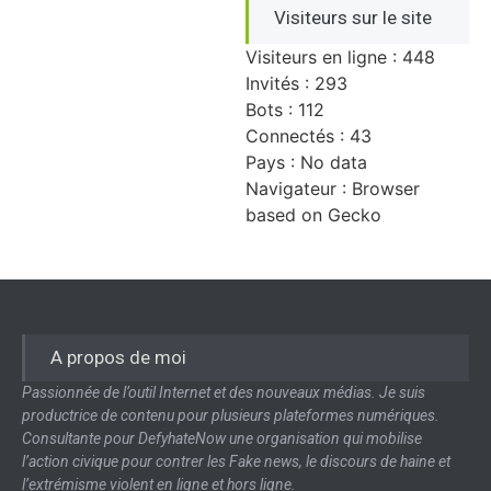
Visiteurs sur le site
Visiteurs en ligne : 448
Invités : 293
Bots : 112
Connectés : 43
Pays : No data
Navigateur : Browser
based on Gecko
A propos de moi
Passionnée de l’outil Internet et des nouveaux médias. Je suis
productrice de contenu pour plusieurs plateformes numériques.
Consultante pour DefyhateNow une organisation qui mobilise
l’action civique pour contrer les Fake news, le discours de haine et
l’extrémisme violent en ligne et hors ligne.