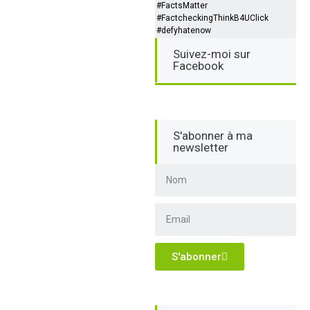
#FactsMatter
#FactcheckingThinkB4UClick
#defyhatenow
Suivez-moi sur
Facebook
S'abonner à ma
newsletter
S'abonner