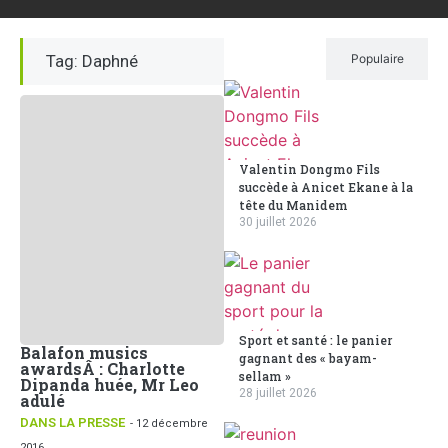
Tag: Daphné
Récent
Populaire
Valentin Dongmo Fils
succède à Anicet Ekane à la
tête du Manidem
30 juillet 2026
Sport et santé : le panier
Balafon musics
gagnant des « bayam-
awardsÂ : Charlotte
sellam »
Dipanda huée, Mr Leo
28 juillet 2026
adulé
DANS LA PRESSE
- 12 décembre
2016