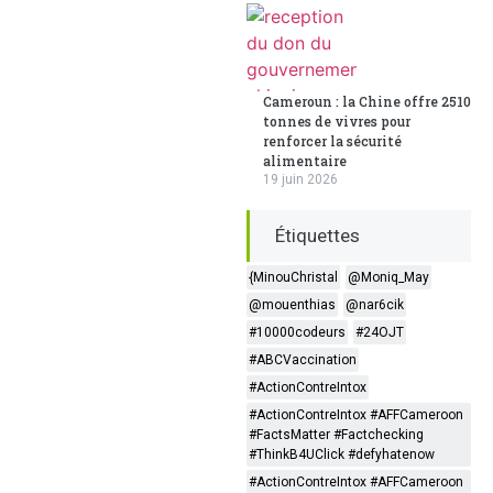
Cameroun : la Chine offre 2510
tonnes de vivres pour
renforcer la sécurité
alimentaire
19 juin 2026
Étiquettes
{MinouChristal
@Moniq_May
@mouenthias
@nar6cik
#10000codeurs
#24OJT
#ABCVaccination
#ActionContreIntox
#ActionContreIntox #AFFCameroon
#FactsMatter #Factchecking
#ThinkB4UClick #defyhatenow
#ActionContreIntox #AFFCameroon