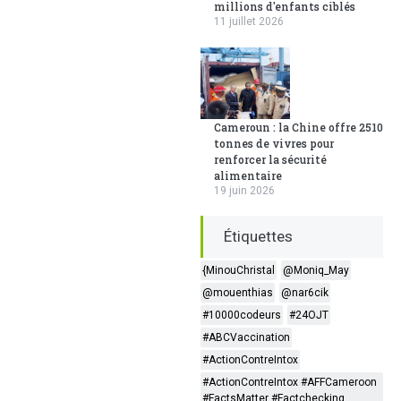
millions d'enfants ciblés
11 juillet 2026
Cameroun : la Chine offre 2510
tonnes de vivres pour
renforcer la sécurité
alimentaire
19 juin 2026
Étiquettes
{MinouChristal
@Moniq_May
@mouenthias
@nar6cik
#10000codeurs
#24OJT
#ABCVaccination
#ActionContreIntox
#ActionContreIntox #AFFCameroon
#FactsMatter #Factchecking