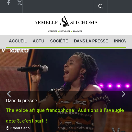
ACCUEIL
ACTU
SOCIÉTÉ
DANS LA PRESSE
INNOVAT
Dans la presse
The voice afrique francophone: Auditions à l’aveugle
acte 3, c'est parti !
6 years ago