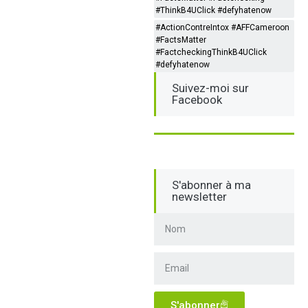
#ThinkB4UClick #defyhatenow
#ActionContreIntox #AFFCameroon
#FactsMatter
#FactcheckingThinkB4UClick
#defyhatenow
Suivez-moi sur
Facebook
S'abonner à ma
newsletter
S'abonner