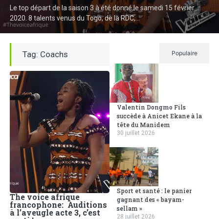
Le top départ de la saison 3 à été donné le samedi 15 février
2020. 8 talents venus du Togo, de la RDC,...
Tag: Coachs
Récent
Populaire
Valentin Dongmo Fils
succède à Anicet Ekane à la
tête du Manidem
30 juillet 2026
Sport et santé : le panier
The voice afrique
gagnant des « bayam-
francophone: Auditions
sellam »
à l’aveugle acte 3, c’est
28 juillet 2026