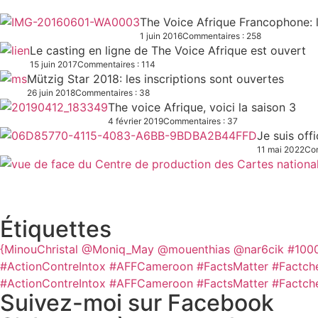
The Voice Afrique Francophone: l
1 juin 2016
Commentaires : 258
Le casting en ligne de The Voice Afrique est ouvert
15 juin 2017
Commentaires : 114
Mützig Star 2018: les inscriptions sont ouvertes
26 juin 2018
Commentaires : 38
The voice Afrique, voici la saison 3
4 février 2019
Commentaires : 37
Je suis off
11 mai 2022
Com
Étiquettes
{MinouChristal
@Moniq_May
@mouenthias
@nar6cik
#100
#ActionContreIntox #AFFCameroon #FactsMatter #Factch
#ActionContreIntox #AFFCameroon #FactsMatter #Factch
Suivez-moi sur Facebook