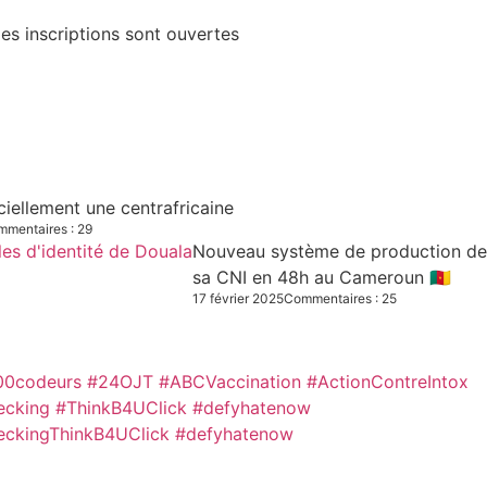
es inscriptions sont ouvertes
iciellement une centrafricaine
mentaires : 29
Nouveau système de production des C
sa CNI en 48h au Cameroun 🇨🇲
17 février 2025
Commentaires : 25
00codeurs
#24OJT
#ABCVaccination
#ActionContreIntox
ecking #ThinkB4UClick #defyhatenow
eckingThinkB4UClick #defyhatenow