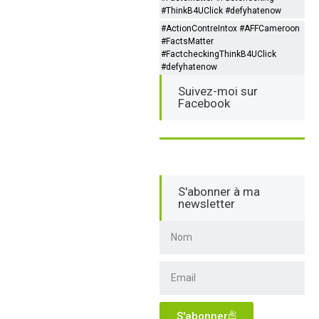
#ThinkB4UClick #defyhatenow
#ActionContreIntox #AFFCameroon
#FactsMatter
#FactcheckingThinkB4UClick
#defyhatenow
Suivez-moi sur
Facebook
S'abonner à ma
newsletter
S'abonner