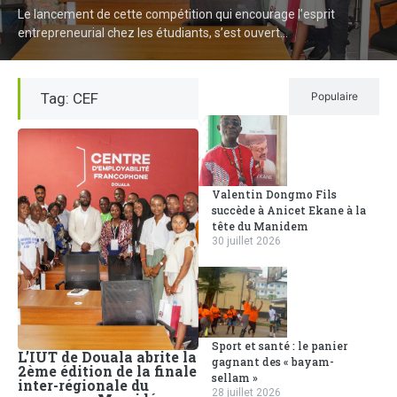
Le lancement de cette compétition qui encourage l’esprit
entrepreneurial chez les étudiants, s’est ouvert...
Tag: CEF
Récent
Populaire
Valentin Dongmo Fils
succède à Anicet Ekane à la
tête du Manidem
30 juillet 2026
Sport et santé : le panier
L’IUT de Douala abrite la
gagnant des « bayam-
2ème édition de la finale
sellam »
inter-régionale du
28 juillet 2026