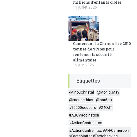
millions d'enfants ciblés
11 juillet 2026
Cameroun : la Chine offre 2510
tonnes de vivres pour
renforcer la sécurité
alimentaire
19 juin 2026
Étiquettes
{MinouChristal
@Moniq_May
@mouenthias
@nar6cik
#10000codeurs
#24OJT
#ABCVaccination
#ActionContreIntox
#ActionContreIntox #AFFCameroon
#FactsMatter #Factchecking