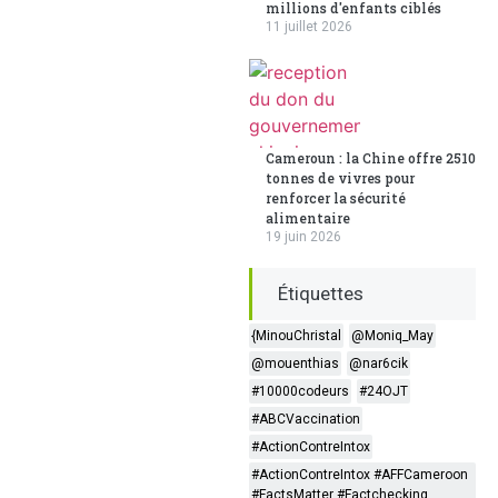
millions d'enfants ciblés
11 juillet 2026
Cameroun : la Chine offre 2510
tonnes de vivres pour
renforcer la sécurité
alimentaire
19 juin 2026
Étiquettes
{MinouChristal
@Moniq_May
@mouenthias
@nar6cik
#10000codeurs
#24OJT
#ABCVaccination
#ActionContreIntox
#ActionContreIntox #AFFCameroon
#FactsMatter #Factchecking