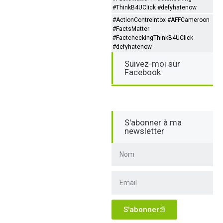
#ThinkB4UClick #defyhatenow
#ActionContreIntox #AFFCameroon
#FactsMatter
#FactcheckingThinkB4UClick
#defyhatenow
Suivez-moi sur
Facebook
S'abonner à ma
newsletter
S'abonner