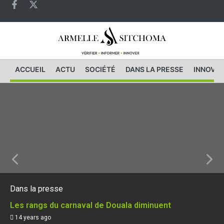
ACCUEIL
ACTU
SOCIÉTÉ
DANS LA PRESSE
INNOVAT
Dans la presse
Les rangs du carnaval de Douala diminuent
14 years ago