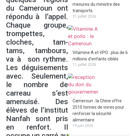
mesures du ministre des
du Cameroun ont
transports
répondu à l’appel.
21 juillet 2026
Chaque groupe,
trompettes,
cloches, tam-
tams, tambours,
Vitamine A et VPO : plus de 6
va à son rythme.
millions d'enfants ciblés
11 juillet 2026
Les déguisements
avec. Seulement,
le nombre de
carreau s’est
amenuisé. Des
Cameroun : la Chine offre
2510 tonnes de vivres pour
élèves de l’institut
renforcer la sécurité
Nanfah sont pris
alimentaire
en renfort. Il
19 juin 2026
occupe un carré au