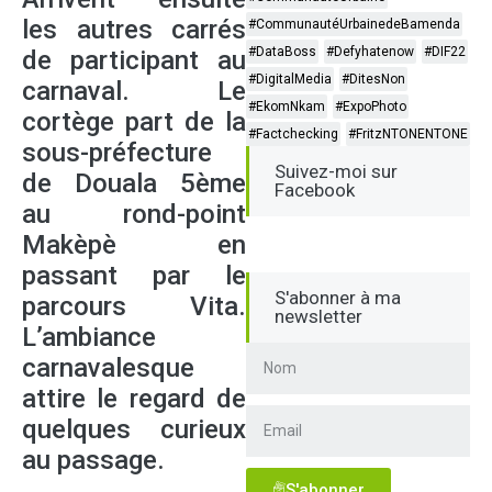
les autres carrés
#CommunautéUrbainedeBamenda
#DataBoss
#Defyhatenow
#DIF22
de participant au
#DigitalMedia
#DitesNon
carnaval. Le
#EkomNkam
#ExpoPhoto
cortège part de la
#Factchecking
#FritzNTONENTONE
sous-préfecture
Suivez-moi sur
de Douala 5ème
Facebook
au rond-point
Makèpè en
passant par le
S'abonner à ma
parcours Vita.
newsletter
L’ambiance
carnavalesque
attire le regard de
quelques curieux
au passage.
S'abonner