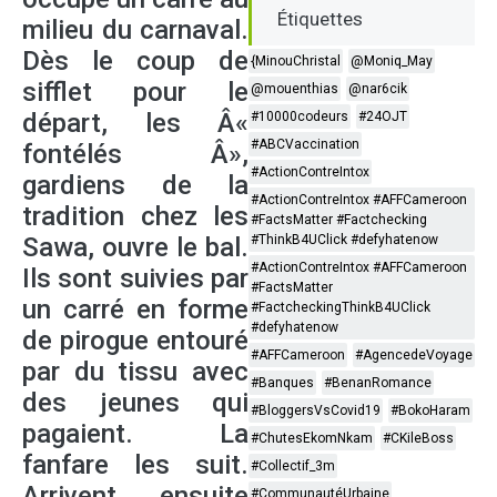
Étiquettes
milieu du carnaval.
Dès le coup de
{MinouChristal
@Moniq_May
sifflet pour le
@mouenthias
@nar6cik
départ, les Â«
#10000codeurs
#24OJT
#ABCVaccination
fontélés Â»,
#ActionContreIntox
gardiens de la
#ActionContreIntox #AFFCameroon
tradition chez les
#FactsMatter #Factchecking
Sawa, ouvre le bal.
#ThinkB4UClick #defyhatenow
#ActionContreIntox #AFFCameroon
Ils sont suivies par
#FactsMatter
un carré en forme
#FactcheckingThinkB4UClick
#defyhatenow
de pirogue entouré
#AFFCameroon
#AgencedeVoyage
par du tissu avec
#Banques
#BenanRomance
des jeunes qui
#BloggersVsCovid19
#BokoHaram
pagaient. La
#ChutesEkomNkam
#CKileBoss
fanfare les suit.
#Collectif_3m
Arrivent ensuite
#CommunautéUrbaine