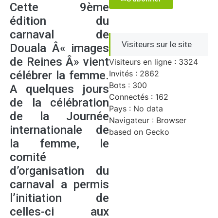
Cette 9ème
édition du
carnaval de
Visiteurs sur le site
Douala Â« images
de Reines Â» vient
Visiteurs en ligne : 3324
célébrer la femme.
Invités : 2862
Bots : 300
A quelques jours
Connectés : 162
de la célébration
Pays : No data
de la Journée
Navigateur : Browser
internationale de
based on Gecko
la femme, le
comité
d’organisation du
carnaval a permis
l’initiation de
celles-ci aux