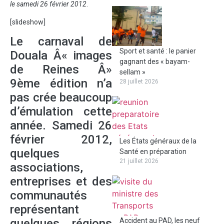
le samedi 26 février 2012
.
[slideshow]
Le carnaval de
Sport et santé : le panier
Douala Â« images
gagnant des « bayam-
de Reines Â»
sellam »
9ème édition n’a
28 juillet 2026
pas crée beaucoup
d’émulation cette
année. Samedi 26
février 2012,
Les États généraux de la
quelques
Santé en préparation
21 juillet 2026
associations,
entreprises et des
communautés
représentant
quelques régions
Accident au PAD, les neuf