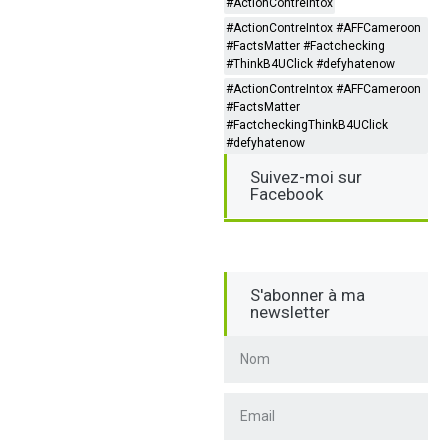
#ActionContreIntox
#ActionContreIntox #AFFCameroon
#FactsMatter #Factchecking
#ThinkB4UClick #defyhatenow
#ActionContreIntox #AFFCameroon
#FactsMatter
#FactcheckingThinkB4UClick
#defyhatenow
Suivez-moi sur
Facebook
S'abonner à ma
newsletter