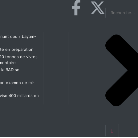
agnant des « bayam-
té en préparation
10 tonnes de vivres
imentaire
t la BAD se
t son examen de mi-
 vise 400 milliards en