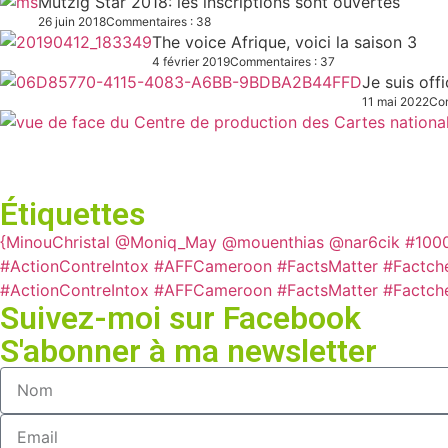
Mützig Star 2018: les inscriptions sont ouvertes
26 juin 2018
Commentaires : 38
The voice Afrique, voici la saison 3
4 février 2019
Commentaires : 37
Je suis off
11 mai 2022
Com
Étiquettes
{MinouChristal
@Moniq_May
@mouenthias
@nar6cik
#100
#ActionContreIntox #AFFCameroon #FactsMatter #Factch
#ActionContreIntox #AFFCameroon #FactsMatter #Factch
Suivez-moi sur Facebook
S'abonner à ma newsletter