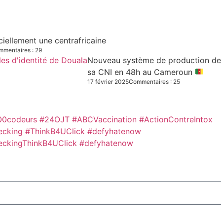
iciellement une centrafricaine
mentaires : 29
Nouveau système de production des C
sa CNI en 48h au Cameroun
17 février 2025
Commentaires : 25
00codeurs
#24OJT
#ABCVaccination
#ActionContreIntox
ecking #ThinkB4UClick #defyhatenow
eckingThinkB4UClick #defyhatenow