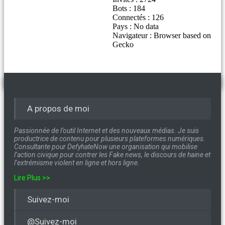
Bots : 184
Connectés : 126
Pays : No data
Navigateur : Browser based on
Gecko
A propos de moi
Passionnée de l’outil Internet et des nouveaux médias. Je suis
productrice de contenu pour plusieurs plateformes numériques.
Consultante pour DefyhateNow une organisation qui mobilise
l’action civique pour contrer les Fake news, le discours de haine et
l’extrémisme violent en ligne et hors ligne.
Lire Plus >>
Suivez-moi
@Suivez-moi