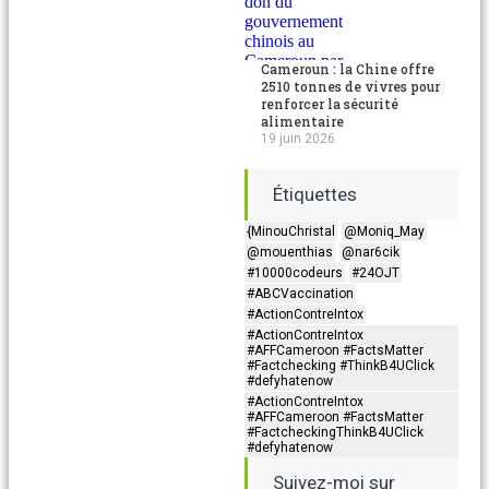
Cameroun : la Chine offre
2510 tonnes de vivres pour
renforcer la sécurité
alimentaire
19 juin 2026
Étiquettes
{MinouChristal
@Moniq_May
@mouenthias
@nar6cik
#10000codeurs
#24OJT
#ABCVaccination
#ActionContreIntox
#ActionContreIntox
#AFFCameroon #FactsMatter
#Factchecking #ThinkB4UClick
#defyhatenow
#ActionContreIntox
#AFFCameroon #FactsMatter
#FactcheckingThinkB4UClick
#defyhatenow
Suivez-moi sur