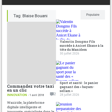
Récent
Populaire
Tag: Blaise Bouani
Valentin Dongmo Fils
succède à Anicet Ekane à la
tête du Manidem
30 juillet 2026
Sport et santé : le panier
Commandez votre taxi
gagnant des « bayam-
en un clic
sellam »
2
INNOVATION
28 juillet 2026
- 1 avril 2018
Waziride, la plateforme
digitale intelligente et
innovante, spécialisée dans le