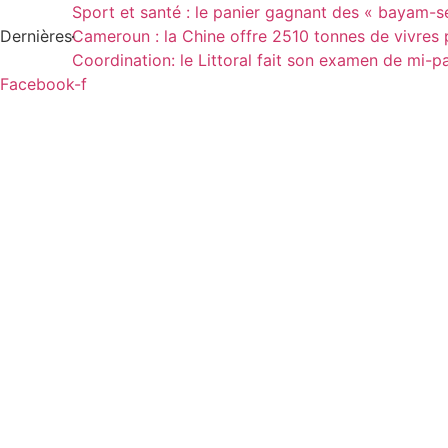
Aller
Sport et santé : le panier gagnant des « bayam-s
au
Dernières
Cameroun : la Chine offre 2510 tonnes de vivres p
contenu
Coordination: le Littoral fait son examen de mi-
Facebook-f