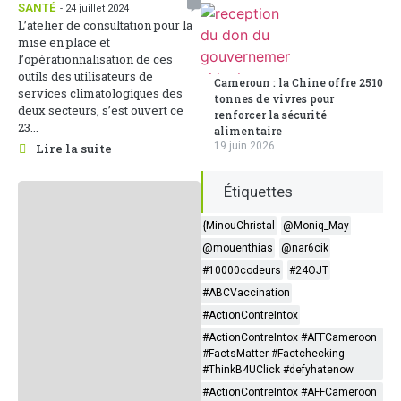
SANTÉ
- 24 juillet 2024
L’atelier de consultation pour la
mise en place et
l’opérationnalisation de ces
outils des utilisateurs de
Cameroun : la Chine offre 2510
services climatologiques des
tonnes de vivres pour
deux secteurs, s’est ouvert ce
renforcer la sécurité
23...
alimentaire
19 juin 2026
Lire la suite
Étiquettes
{MinouChristal
@Moniq_May
@mouenthias
@nar6cik
#10000codeurs
#24OJT
#ABCVaccination
#ActionContreIntox
#ActionContreIntox #AFFCameroon
#FactsMatter #Factchecking
#ThinkB4UClick #defyhatenow
#ActionContreIntox #AFFCameroon