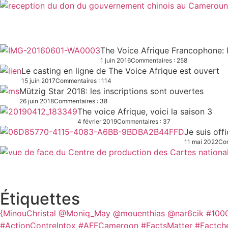
The Voice Afrique Francophone: l
1 juin 2016
Commentaires : 258
Le casting en ligne de The Voice Afrique est ouvert
15 juin 2017
Commentaires : 114
Mützig Star 2018: les inscriptions sont ouvertes
26 juin 2018
Commentaires : 38
The voice Afrique, voici la saison 3
4 février 2019
Commentaires : 37
Je suis off
11 mai 2022
Com
Étiquettes
{MinouChristal
@Moniq_May
@mouenthias
@nar6cik
#100
#ActionContreIntox #AFFCameroon #FactsMatter #Factch