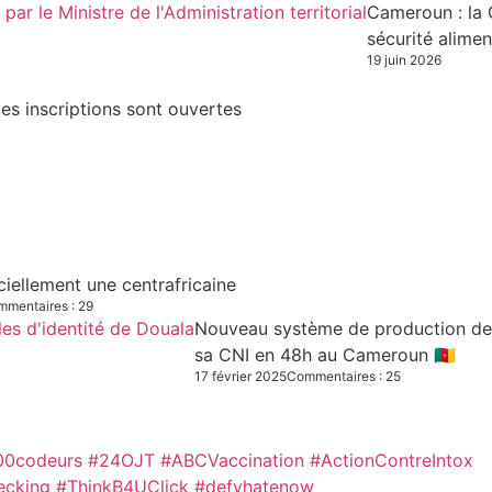
Cameroun : la 
sécurité alimen
19 juin 2026
es inscriptions sont ouvertes
iciellement une centrafricaine
mentaires : 29
Nouveau système de production des C
sa CNI en 48h au Cameroun 🇨🇲
17 février 2025
Commentaires : 25
00codeurs
#24OJT
#ABCVaccination
#ActionContreIntox
ecking #ThinkB4UClick #defyhatenow