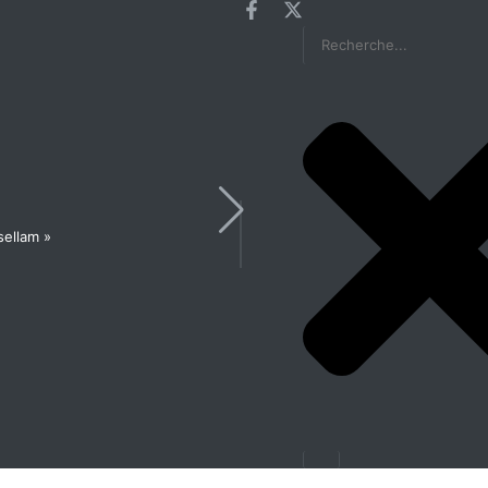
sellam »
Les États généraux de la Santé en pré