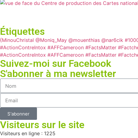
Étiquettes
{MinouChristal
@Moniq_May
@mouenthias
@nar6cik
#100
#ActionContreIntox #AFFCameroon #FactsMatter #Factch
#ActionContreIntox #AFFCameroon #FactsMatter #Factch
Suivez-moi sur Facebook
S'abonner à ma newsletter
S'abonner
Visiteurs sur le site
Visiteurs en ligne : 1225