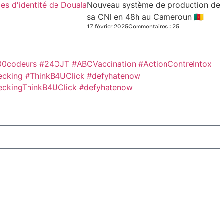
Nouveau système de production des C
sa CNI en 48h au Cameroun 🇨🇲
17 février 2025
Commentaires : 25
00codeurs
#24OJT
#ABCVaccination
#ActionContreIntox
ecking #ThinkB4UClick #defyhatenow
eckingThinkB4UClick #defyhatenow