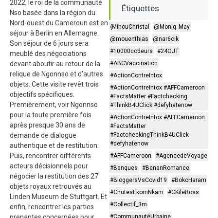
2022, le roi de la communauté
Étiquettes
Nso basée dans la région du
Nord-ouest du Cameroun est en
{MinouChristal
@Moniq_May
séjour à Berlin en Allemagne.
@mouenthias
@nar6cik
Son séjour de 6 jours sera
#10000codeurs
#24OJT
meublé des négociations
devant aboutir au retour de la
#ABCVaccination
relique de Ngonnso et d’autres
#ActionContreIntox
objets. Cette visite revêt trois
#ActionContreIntox #AFFCameroon
objectifs spécifiques.
#FactsMatter #Factchecking
Premièrement, voir Ngonnso
#ThinkB4UClick #defyhatenow
pour la toute première fois
#ActionContreIntox #AFFCameroon
après presque 30 ans de
#FactsMatter
demande de dialogue
#FactcheckingThinkB4UClick
#defyhatenow
authentique et de restitution.
Puis, rencontrer différents
#AFFCameroon
#AgencedeVoyage
acteurs décisionnels pour
#Banques
#BenanRomance
négocier la restitution des 27
#BloggersVsCovid19
#BokoHaram
objets royaux retrouvés au
#ChutesEkomNkam
#CKileBoss
Linden Museum de Stuttgart. Et
#Collectif_3m
enfin, rencontrer les parties
prenantes concernées pour
#CommunautéUrbaine