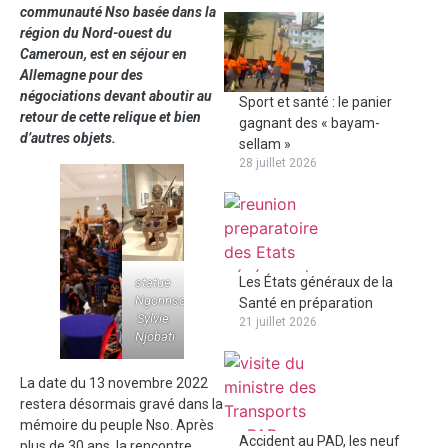
communauté Nso basée dans la
région du Nord-ouest du
Cameroun, est en séjour en
Allemagne pour des
négociations devant aboutir au
Sport et santé : le panier
retour de cette relique et bien
gagnant des « bayam-
d’autres objets.
sellam »
28 juillet 2026
Les États généraux de la
statue
Ngonnso,
Santé en préparation
Sylvie
21 juillet 2026
Njobati
La date du 13 novembre 2022
restera désormais gravé dans la
mémoire du peuple Nso. Après
Accident au PAD, les neuf
plus de 30 ans, la rencontre