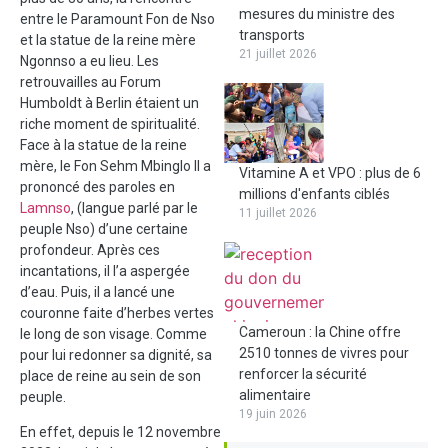
mesures du ministre des
entre le Paramount Fon de Nso
transports
et la statue de la reine mère
21 juillet 2026
Ngonnso a eu lieu. Les
retrouvailles au Forum
Humboldt à Berlin étaient un
riche moment de spiritualité.
Face à la statue de la reine
mère, le Fon Sehm Mbinglo II a
Vitamine A et VPO : plus de 6
prononcé des paroles en
millions d'enfants ciblés
Lamnso
, (langue parlé par le
11 juillet 2026
peuple Nso) d’une certaine
profondeur. Après ces
incantations, il l’a aspergée
d’eau. Puis, il a lancé une
couronne faite d’herbes vertes
Cameroun : la Chine offre
le long de son visage. Comme
2510 tonnes de vivres pour
pour lui redonner sa dignité, sa
renforcer la sécurité
place de reine au sein de son
alimentaire
peuple.
19 juin 2026
En effet, depuis le 12 novembre