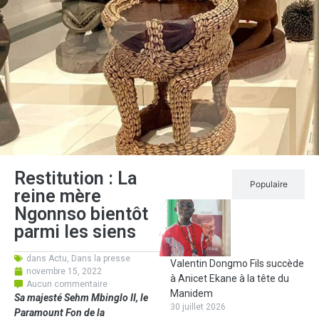
Restitution : La
Récent
Populaire
reine mère
Ngonnso bientôt
parmi les siens
dans
Actu
,
Dans la presse
Valentin Dongmo Fils succède
novembre 15, 2022
à Anicet Ekane à la tête du
Aucun commentaire
Manidem
Sa majesté Sehm Mbinglo II, le
30 juillet 2026
Paramount Fon de la