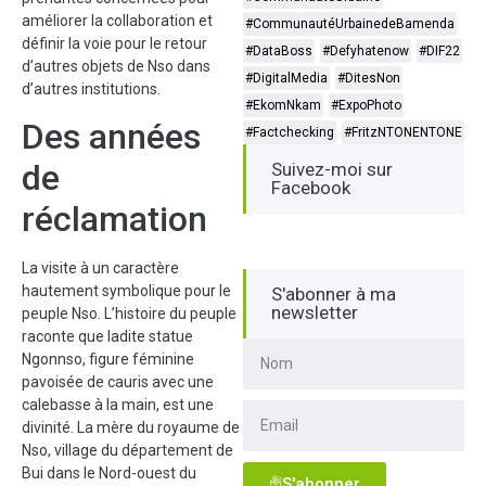
améliorer la collaboration et
#CommunautéUrbainedeBamenda
définir la voie pour le retour
#DataBoss
#Defyhatenow
#DIF22
d’autres objets de Nso dans
#DigitalMedia
#DitesNon
d’autres institutions.
#EkomNkam
#ExpoPhoto
Des années
#Factchecking
#FritzNTONENTONE
de
Suivez-moi sur
Facebook
réclamation
La visite à un caractère
hautement symbolique pour le
S'abonner à ma
newsletter
peuple Nso. L’histoire du peuple
raconte que ladite statue
Ngonnso, figure féminine
pavoisée de cauris avec une
calebasse à la main, est une
divinité. La mère du royaume de
Nso, village du département de
Bui dans le Nord-ouest du
S'abonner