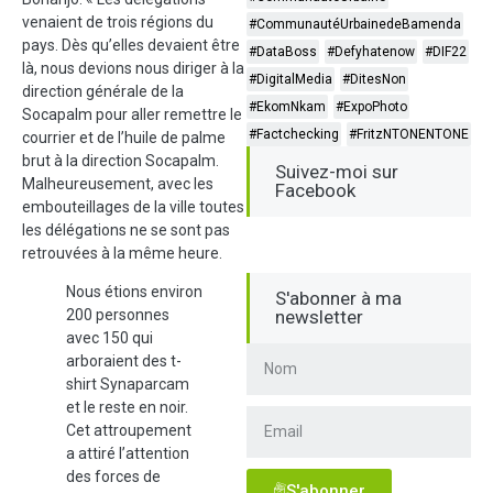
venaient de trois régions du
#CommunautéUrbainedeBamenda
pays. Dès qu’elles devaient être
#DataBoss
#Defyhatenow
#DIF22
là, nous devions nous diriger à la
#DigitalMedia
#DitesNon
direction générale de la
#EkomNkam
#ExpoPhoto
Socapalm pour aller remettre le
#Factchecking
#FritzNTONENTONE
courrier et de l’huile de palme
brut à la direction Socapalm.
Suivez-moi sur
Malheureusement, avec les
Facebook
embouteillages de la ville toutes
les délégations ne se sont pas
retrouvées à la même heure.
Nous étions environ
S'abonner à ma
200 personnes
newsletter
avec 150 qui
arboraient des t-
shirt Synaparcam
et le reste en noir.
Cet attroupement
a attiré l’attention
des forces de
S'abonner