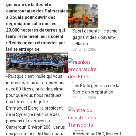
générale de la Société
camerounaise des Palmeraies
à Douala pour ouvrir des
négociations afin que les
20.000 hectares de terres qui
Sport et santé : le panier
leurs reviennent leurs soient
gagnant des « bayam-
effectivement rétrocédés par
sellam »
ladite entreprise.
28 juillet 2026
«Puisque c’est l’huile qui vous
intéresse, nous sommes venus
Les États généraux de la
avec 80 litres d’huile de palme
Santé en préparation
pour que vous nous restituez
21 juillet 2026
nos terres », interjette
Emmanuel Elong, le président
de la Synergie nationale des
paysans et riverains du
Cameroun. Environ 200, venus
des plantations de Dibombari,
Accident au PAD, les neuf