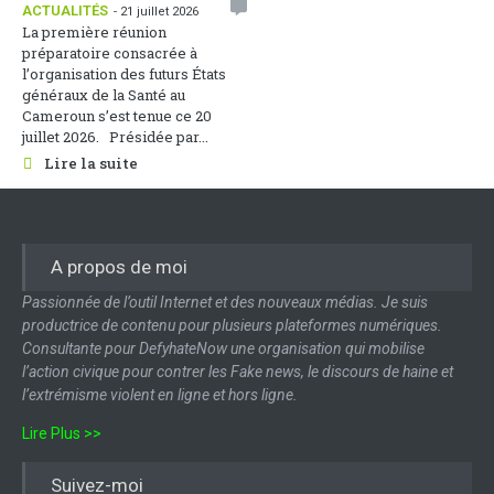
ACTUALITÉS
- 21 juillet 2026
La première réunion
préparatoire consacrée à
l’organisation des futurs États
généraux de la Santé au
Cameroun s’est tenue ce 20
juillet 2026. Présidée par...
Lire la suite
A propos de moi
Passionnée de l’outil Internet et des nouveaux médias. Je suis
productrice de contenu pour plusieurs plateformes numériques.
Consultante pour DefyhateNow une organisation qui mobilise
l’action civique pour contrer les Fake news, le discours de haine et
l’extrémisme violent en ligne et hors ligne.
Lire Plus >>
Suivez-moi