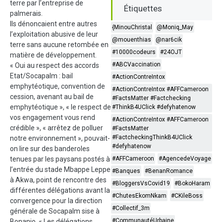
terre par l’entreprise de
Étiquettes
palmerais.
Ils dénoncaient entre autres
{MinouChristal
@Moniq_May
l’exploitation abusive de leur
@mouenthias
@nar6cik
terre sans aucune retombée en
#10000codeurs
#24OJT
matière de développement.
#ABCVaccination
« Oui au respect des accords
Etat/Socapalm : bail
#ActionContreIntox
emphytéotique, convention de
#ActionContreIntox #AFFCameroon
cession, avenant au bail de
#FactsMatter #Factchecking
emphytéotique », « le respect de
#ThinkB4UClick #defyhatenow
vos engagement vous rend
#ActionContreIntox #AFFCameroon
crédible », « arrêtez de polluer
#FactsMatter
#FactcheckingThinkB4UClick
notre environnement », pouvait-
#defyhatenow
on lire sur des banderoles
tenues par les paysans postés à
#AFFCameroon
#AgencedeVoyage
l’entrée du stade Mbappe Leppe
#Banques
#BenanRomance
à Akwa, point de rencontre des
#BloggersVsCovid19
#BokoHaram
différentes délégations avant la
#ChutesEkomNkam
#CKileBoss
convergence pour la direction
#Collectif_3m
générale de Socapalm sise à
#CommunautéUrbaine
Bonanjo. « Les délégations