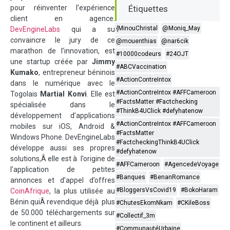
pour réinventer l’expérience
Étiquettes
client en agence.
{MinouChristal
@Moniq_May
DevEngineLabs
qui a su
convaincre le jury de ce
@mouenthias
@nar6cik
marathon de l’innovation, est
#10000codeurs
#24OJT
une startup créée par
Jimmy
#ABCVaccination
Kumako
, entrepreneur béninois
#ActionContreIntox
dans le numérique avec le
#ActionContreIntox #AFFCameroon
Togolais
Martial Konvi
. Elle est
#FactsMatter #Factchecking
spécialisée dans le
#ThinkB4UClick #defyhatenow
développement d’applications
#ActionContreIntox #AFFCameroon
mobiles sur iOS, Android &
#FactsMatter
Windows Phone. DevEngineLabs
#FactcheckingThinkB4UClick
développe aussi ses propres
#defyhatenow
solutions,Â elle est à l’origine de
#AFFCameroon
#AgencedeVoyage
l’application de petites
#Banques
#BenanRomance
annonces et d’appel d’offres
#BloggersVsCovid19
#BokoHaram
CoinAfrique
, la plus utilisée au
Bénin quiÂ revendique déjà plus
#ChutesEkomNkam
#CKileBoss
de 50.000 téléchargements sur
#Collectif_3m
le continent et ailleurs.
#CommunautéUrbaine