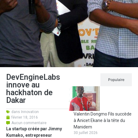
DevEngineLabs
Récent
Populaire
innove au
hackhaton de
Dakar
dans
Innovation
Valentin Dongmo Fils succède
février 18, 2016
à Anicet Ekane à la tête du
Aucun commentaire
Manidem
La startup créée par Jimmy
30 juillet 2026
Kumako, entrepreneur