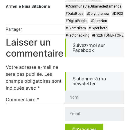
Armelle Nina Sitchoma
#CommunautéUrbainedeBamenda
#DataBoss
#Defyhatenow
#DIF22
#DigitalMedia
#DitesNon
#EkomNkam
#ExpoPhoto
Partager
#Factchecking
#FritzNTONENTONE
Laisser un
Suivez-moi sur
Facebook
commentaire
Votre adresse e-mail ne
sera pas publiée.
Les
S'abonner à ma
champs obligatoires sont
newsletter
indiqués avec
*
Commentaire
*
S'abonner