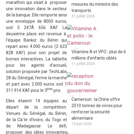
marathon qui visait à proposer
mesures du ministre des
une innovation dans le secteur
transports
de la banque. Elle remporte ainsi
21 juillet 2026
une enveloppe de 8000 euros,
soit 5 247Â 656 XAF. La
deuxième place est revenue à
l’équipe Bankiz du Bénin qui
repart avec 4.000 euros (2 623
Vitamine A et VPO : plus de 6
828 XAF) pour son projet de
millions d'enfants ciblés
bornes interactives. La tablette
11 juillet 2026
pour les agents d’accueil,
solution proposée par TechLabs
28 du Sénégal, ferme la marche
et part avec 2.000 euros soit 1
ème
311 914 XAF pour le 3
prix.
Cameroun : la Chine offre
Elles étaient 14 équipes au
2510 tonnes de vivres pour
départ de la compétition.
renforcer la sécurité
Venues du Sénégal, du Bénin,
alimentaire
de la Cà´te d’Ivoire, du Togo et
19 juin 2026
de Madagascar. Le défi,
proposer des idées innovantes