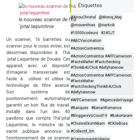
Étiquettes
{MinouChristal
@Moniq_May
le nouveau scanner de l’hà
@mouenthias
@nar6cik
´pital laquintinie
#10000codeurs
#24OJT
Un scanner, 16 barrettes ou
#ABCVaccination
scanner pour le corps entier, est
#ActionContreIntox
désormais disponibles à l’hà
#ActionContreIntox #AFFCameroon
´pital Laquintinie de Douala. Cet
#FactsMatter #Factchecking
appareil, avec un dispositif
#ThinkB4UClick #defyhatenow
d’imagerie transversale est
#ActionContreIntox #AFFCameroon
facile à utiliser et utilise la
#FactsMatter
technologie de filtre avancé.
#FactcheckingThinkB4UClick
Son système de
#defyhatenow
positionnement automatique
#AFFCameroon
#AgencedeVoyage
garantit un bon flux de travail.
#Banques
#BenanRomance
Installé dans l’un des 40
#BloggersVsCovid19
#BokoHaram
pavillons que compte l’hà´pital
#ChutesEkomNkam
#CKileBoss
Laquintinie, le ministre de la
santé publique annonce le
#Collectif_3m
fonctionnement de ce scanner
#CommunautéUrbaine