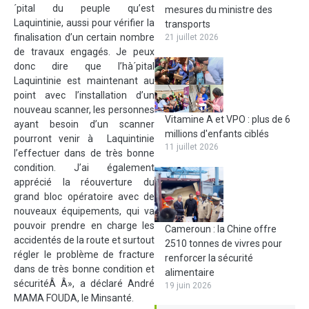
´pital du peuple qu’est
mesures du ministre des
Laquintinie, aussi pour vérifier la
transports
finalisation d’un certain nombre
21 juillet 2026
de travaux engagés. Je peux
donc dire que l’hà´pital
Laquintinie est maintenant au
point avec l’installation d’un
nouveau scanner, les personnes
Vitamine A et VPO : plus de 6
ayant besoin d’un scanner
millions d'enfants ciblés
pourront venir à Laquintinie
11 juillet 2026
l’effectuer dans de très bonne
condition. J’ai également
apprécié la réouverture du
grand bloc opératoire avec de
nouveaux équipements, qui va
pouvoir prendre en charge les
Cameroun : la Chine offre
accidentés de la route et surtout
2510 tonnes de vivres pour
régler le problème de fracture
renforcer la sécurité
dans de très bonne condition et
alimentaire
sécuritéÂ Â», a déclaré André
19 juin 2026
MAMA FOUDA, le Minsanté.