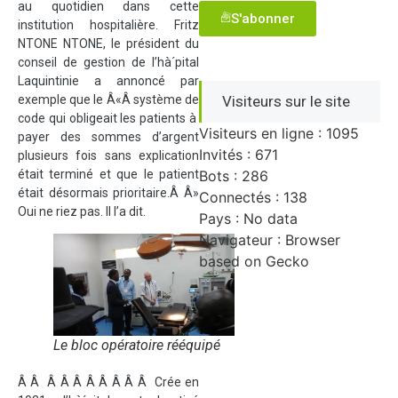
au quotidien dans cette
S'abonner
institution hospitalière. Fritz
NTONE NTONE, le président du
conseil de gestion de l’hà´pital
Laquintinie a annoncé par
exemple que le Â«Â système de
Visiteurs sur le site
code qui obligeait les patients à
Visiteurs en ligne : 1095
payer des sommes d’argent
Invités : 671
plusieurs fois sans explication
était terminé et que le patient
Bots : 286
était désormais prioritaire.Â Â»
Connectés : 138
Oui ne riez pas. Il l’a dit.
Pays : No data
Navigateur : Browser
based on Gecko
Le bloc opératoire rééquipé
Â Â Â Â Â Â Â Â Â Â Crée en