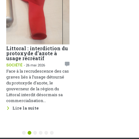
Littoral : interdiction du
Face aux dérives
protoxyde d’azote à
sociales, la
usage récréatif
Communication Non
Violente comme arme de
SOCIÉTÉ
- 26 mai 2026
paix
Face à la recrudescence des cas
1
ACTUALITÉS
- 25 mai 2026
graves liés à l’usage détourné
Une soirée de réflexion sur
du protoxyde d’azote, le
cette thématique s’est tenue le
gouverneur de la région du
22 mai 2026 au Groupement des
Littoral interdit désormais sa
Entreprises du Cameroun, sous
commercialisation...
le parrainage du Ministère des...
Lire la suite
Lire la suite
1
2
3
4
5
6