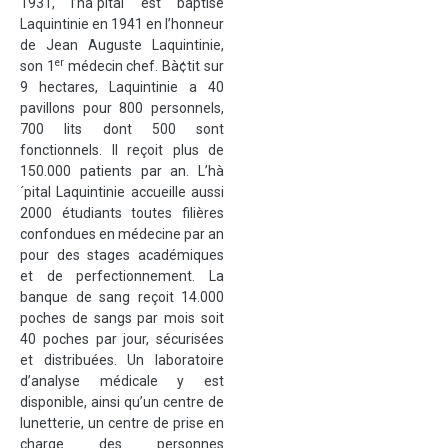
1931, l’hà´pital est baptisé
Laquintinie en 1941 en l’honneur
de Jean Auguste Laquintinie,
er
son 1
médecin chef. Bà¢tit sur
9 hectares, Laquintinie a 40
pavillons pour 800 personnels,
700 lits dont 500 sont
fonctionnels. Il reçoit plus de
150.000 patients par an. L’hà
´pital Laquintinie accueille aussi
2000 étudiants toutes filières
confondues en médecine par an
pour des stages académiques
et de perfectionnement. La
banque de sang reçoit 14.000
poches de sangs par mois soit
40 poches par jour, sécurisées
et distribuées. Un laboratoire
d’analyse médicale y est
disponible, ainsi qu’un centre de
lunetterie, un centre de prise en
charge des personnes