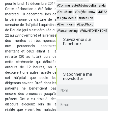
pour le lundi 15 décembre 2014.
#CommunautéUrbainedeBamenda
Cette déclaration a été faite le
#DataBoss
#Defyhatenow
#DIF22
mercredi 10 décembre, lors de
#DigitalMedia
#DitesNon
la cérémonie de clà´ture de la
semaine de l’hà´pital Laquintinie
#EkomNkam
#ExpoPhoto
de Douala (qui s’est déroulée du
#Factchecking
#FritzNTONENTONE
22 au 28 novembre) et la remise
Suivez-moi sur
des mérites et récompenses
Facebook
aux personnels sanitaires
méritant et ceux allant à la
retraite (20 au total). Lors de
cette cérémonie qui débutée
autours de 12 heures, on a
découvert une autre facette de
S'abonner à ma
cet hà´pital que seule les
newsletter
dirigeants savent. Bref, dont les
patients ne bénéficient pas
encore des prouesses jusqu’à
présent. Ont a eu droit à des
discours élogieux, loin de la
réalité que vivent les malades