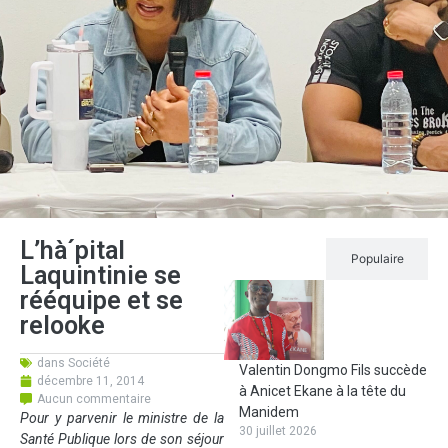
L’hà´pital
Récent
Populaire
Laquintinie se
rééquipe et se
relooke
dans
Société
Valentin Dongmo Fils succède
décembre 11, 2014
à Anicet Ekane à la tête du
Aucun commentaire
Manidem
Pour y parvenir le ministre de la
30 juillet 2026
Santé Publique lors de son séjour