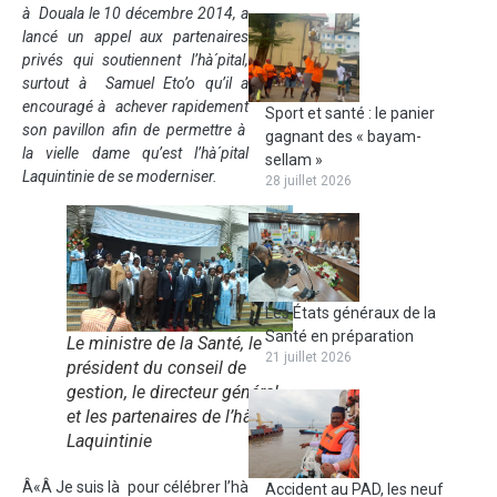
à Douala le 10 décembre 2014, a
lancé un appel aux partenaires
privés qui soutiennent l’hà´pital,
surtout à Samuel Eto’o qu’il a
encouragé à achever rapidement
Sport et santé : le panier
son pavillon afin de permettre à
gagnant des « bayam-
la vielle dame qu’est l’hà´pital
sellam »
Laquintinie de se moderniser.
28 juillet 2026
Les États généraux de la
Santé en préparation
Le ministre de la Santé, le
21 juillet 2026
président du conseil de
gestion, le directeur général
et les partenaires de l’hà´pital
Laquintinie
Â«Â Je suis là pour célébrer l’hà
Accident au PAD, les neuf