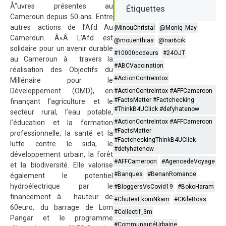
Å“uvres présentes au
Étiquettes
Cameroun depuis 50 ans. Entre
autres actions de l’Afd Au
{MinouChristal
@Moniq_May
Cameroun. Â«Â L’Afd est
@mouenthias
@nar6cik
solidaire pour un avenir durable
#10000codeurs
#24OJT
au Cameroun à travers la
#ABCVaccination
réalisation des Objectifs du
#ActionContreIntox
Millénaire pour le
Développement (OMD), en
#ActionContreIntox #AFFCameroon
#FactsMatter #Factchecking
finançant l’agriculture et le
#ThinkB4UClick #defyhatenow
secteur rural, l’eau potable,
#ActionContreIntox #AFFCameroon
l’éducation et la formation
#FactsMatter
professionnelle, la santé et la
#FactcheckingThinkB4UClick
lutte contre le sida, le
#defyhatenow
développement urbain, la forêt
#AFFCameroon
#AgencedeVoyage
et la biodiversité. Elle valorise
#Banques
#BenanRomance
également le potentiel
hydroélectrique par le
#BloggersVsCovid19
#BokoHaram
financement à hauteur de
#ChutesEkomNkam
#CKileBoss
60euro, du barrage de Lom
#Collectif_3m
Pangar et le programme
#CommunautéUrbaine