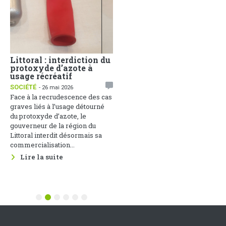
Littoral : interdiction du
Face aux dérives
protoxyde d’azote à
sociales, la
usage récréatif
Communication Non
Violente comme arme de
SOCIÉTÉ
- 26 mai 2026
paix
Face à la recrudescence des cas
1
ACTUALITÉS
- 25 mai 2026
graves liés à l’usage détourné
Une soirée de réflexion sur
du protoxyde d’azote, le
cette thématique s’est tenue le
gouverneur de la région du
22 mai 2026 au Groupement des
Littoral interdit désormais sa
Entreprises du Cameroun, sous
commercialisation...
le parrainage du Ministère des...
Lire la suite
Lire la suite
1
2
3
4
5
6