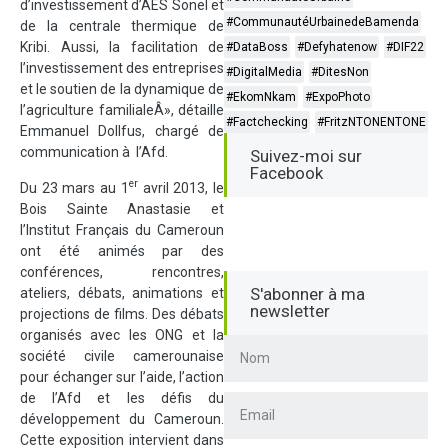
d’investissement d’AES Sonel et
#CommunautéUrbainedeBamenda
de la centrale thermique de
Kribi. Aussi, la facilitation de
#DataBoss
#Defyhatenow
#DIF22
l’investissement des entreprises
#DigitalMedia
#DitesNon
et le soutien de la dynamique de
#EkomNkam
#ExpoPhoto
l’agriculture familialeÂ», détaille
#Factchecking
#FritzNTONENTONE
Emmanuel Dollfus, chargé de
communication à l’Afd.
Suivez-moi sur
Facebook
er
Du 23 mars au 1
avril 2013, le
Bois Sainte Anastasie et
l’Institut Français du Cameroun
ont été animés par des
conférences, rencontres,
S'abonner à ma
ateliers, débats, animations et
newsletter
projections de films. Des débats
organisés avec les ONG et la
société civile camerounaise
pour échanger sur l’aide, l’action
de l’Afd et les défis du
développement du Cameroun.
Cette exposition intervient dans