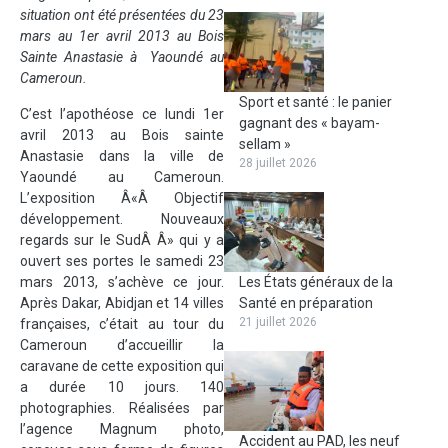
situation ont été présentées du 23
mars au 1er avril 2013 au Bois
Sainte Anastasie à Yaoundé au
Cameroun.
Sport et santé : le panier
C’est l’apothéose ce lundi 1er
gagnant des « bayam-
avril 2013 au Bois sainte
sellam »
Anastasie dans la ville de
28 juillet 2026
Yaoundé au Cameroun.
L’exposition Â«Â Objectif
développement. Nouveaux
regards sur le SudÂ Â» qui y a
ouvert ses portes le samedi 23
mars 2013, s’achève ce jour.
Les États généraux de la
Après Dakar, Abidjan et 14 villes
Santé en préparation
21 juillet 2026
françaises, c’était au tour du
Cameroun d’accueillir la
caravane de cette exposition qui
a durée 10 jours. 140
photographies. Réalisées par
l’agence Magnum photo,
Accident au PAD, les neuf