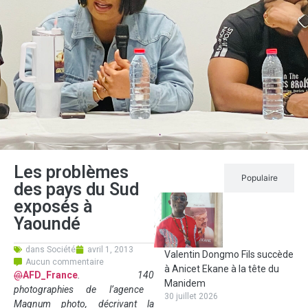
Les problèmes
Récent
Populaire
des pays du Sud
exposés à
Yaoundé
dans
Société
avril 1, 2013
Valentin Dongmo Fils succède
Aucun commentaire
à Anicet Ekane à la tête du
@
AFD_France
. 140
Manidem
photographies de l’agence
30 juillet 2026
Magnum photo, décrivant la