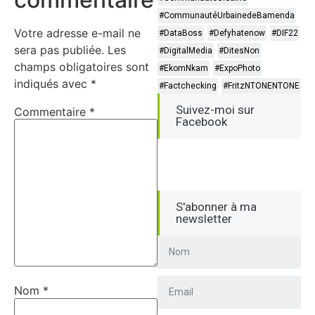
#CommunautéUrbainedeBamenda
Votre adresse e-mail ne
#DataBoss
#Defyhatenow
#DIF22
sera pas publiée.
Les
#DigitalMedia
#DitesNon
champs obligatoires sont
#EkomNkam
#ExpoPhoto
indiqués avec
*
#Factchecking
#FritzNTONENTONE
Suivez-moi sur
Commentaire
*
Facebook
S'abonner à ma
newsletter
Nom
*