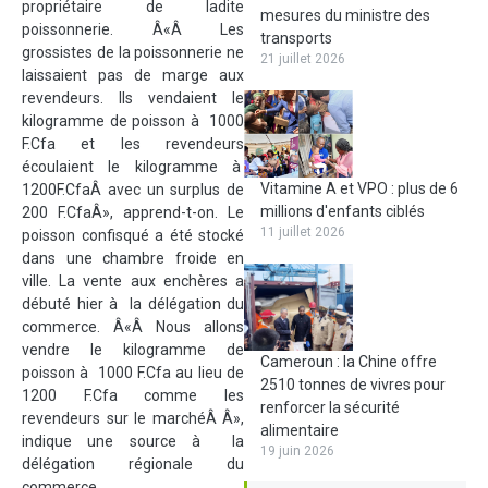
propriétaire de ladite
mesures du ministre des
poissonnerie. Â«Â Les
transports
grossistes de la poissonnerie ne
21 juillet 2026
laissaient pas de marge aux
revendeurs. Ils vendaient le
kilogramme de poisson à 1000
F.Cfa et les revendeurs
écoulaient le kilogramme à
Vitamine A et VPO : plus de 6
1200F.CfaÂ avec un surplus de
millions d'enfants ciblés
200 F.CfaÂ», apprend-t-on. Le
11 juillet 2026
poisson confisqué a été stocké
dans une chambre froide en
ville. La vente aux enchères a
débuté hier à la délégation du
commerce. Â«Â Nous allons
vendre le kilogramme de
Cameroun : la Chine offre
poisson à 1000 F.Cfa au lieu de
2510 tonnes de vivres pour
1200 F.Cfa comme les
renforcer la sécurité
revendeurs sur le marchéÂ Â»,
alimentaire
indique une source à la
19 juin 2026
délégation régionale du
commerce.