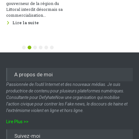
cette thématique s’est tenue le
gouverneur de la région du
22 mai 2026 au Groupement des
Littoral interdit désormais sa
Entreprises du Cameroun, sous
commercialisation...
le parrainage du Ministère des...
Lire la suite
Lire la suite
1
2
3
4
5
6
A propos de moi
Passionnée de l’outil Internet et des nouveaux médias. Je suis
productrice de contenu pour plusieurs plateformes numériques.
Consultante pour DefyhateNow une organisation qui mobilise
l’action civique pour contrer les Fake news, le discours de haine et
l’extrémisme violent en ligne et hors ligne.
Lire Plus >>
Suivez-moi