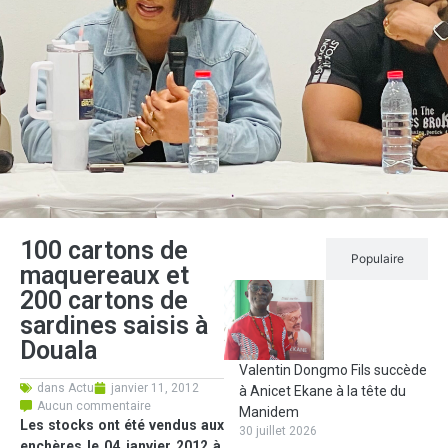
100 cartons de
Récent
Populaire
maquereaux et
200 cartons de
sardines saisis à
Douala
Valentin Dongmo Fils succède
dans
Actu
janvier 11, 2012
à Anicet Ekane à la tête du
Aucun commentaire
Manidem
Les stocks ont été vendus aux
30 juillet 2026
enchères le 04 janvier 2012 à