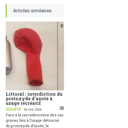
Articles similaires
Littoral : interdiction du
Face aux dérives
protoxyde d’azote à
sociales, la
usage récréatif
Communication Non
Violente comme arme de
SOCIÉTÉ
- 26 mai 2026
paix
Face à la recrudescence des cas
1
ACTUALITÉS
- 25 mai 2026
graves liés à l’usage détourné
Une soirée de réflexion sur
du protoxyde d’azote, le