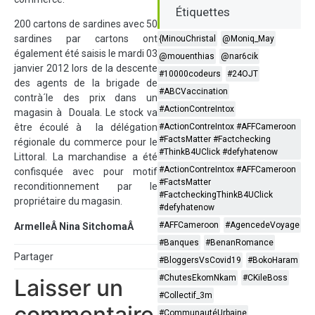
Étiquettes
200 cartons de sardines avec 50
sardines par cartons ont
{MinouChristal
@Moniq_May
également été saisis le mardi 03
@mouenthias
@nar6cik
janvier 2012 lors de la descente
#10000codeurs
#24OJT
des agents de la brigade de
#ABCVaccination
contrà´le des prix dans un
#ActionContreIntox
magasin à Douala. Le stock va
être écoulé à la délégation
#ActionContreIntox #AFFCameroon
#FactsMatter #Factchecking
régionale du commerce pour le
#ThinkB4UClick #defyhatenow
Littoral. La marchandise a été
#ActionContreIntox #AFFCameroon
confisquée avec pour motif
#FactsMatter
reconditionnement par le
#FactcheckingThinkB4UClick
propriétaire du magasin.
#defyhatenow
#AFFCameroon
#AgencedeVoyage
ArmelleÂ Nina SitchomaÂ
#Banques
#BenanRomance
Partager
#BloggersVsCovid19
#BokoHaram
#ChutesEkomNkam
#CKileBoss
Laisser un
#Collectif_3m
commentaire
#CommunautéUrbaine