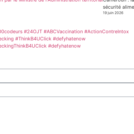
sécurité alime
19 juin 2026
00codeurs
#24OJT
#ABCVaccination
#ActionContreIntox
ecking #ThinkB4UClick #defyhatenow
eckingThinkB4UClick #defyhatenow