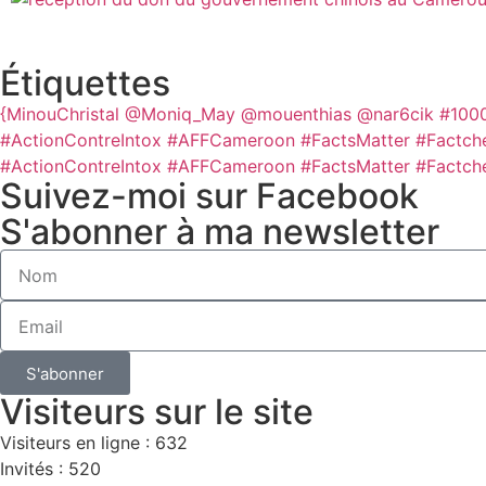
Étiquettes
{MinouChristal
@Moniq_May
@mouenthias
@nar6cik
#100
#ActionContreIntox #AFFCameroon #FactsMatter #Factch
#ActionContreIntox #AFFCameroon #FactsMatter #Factch
Suivez-moi sur Facebook
S'abonner à ma newsletter
S'abonner
Visiteurs sur le site
Visiteurs en ligne : 632
Invités : 520