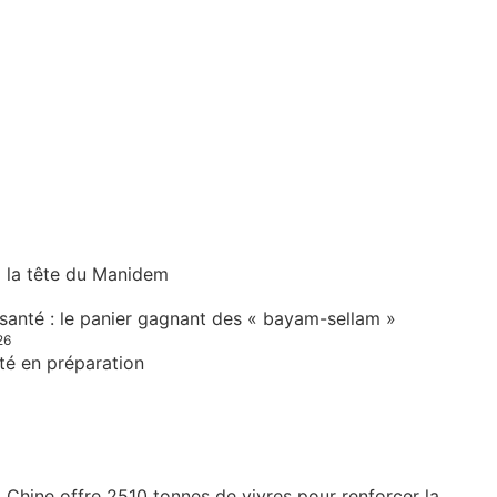
à la tête du Manidem
 santé : le panier gagnant des « bayam-sellam »
26
té en préparation
 Chine offre 2510 tonnes de vivres pour renforcer la