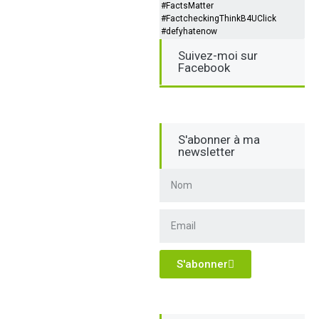
#FactsMatter
#FactcheckingThinkB4UClick
#defyhatenow
Suivez-moi sur
Facebook
S'abonner à ma
newsletter
S'abonner