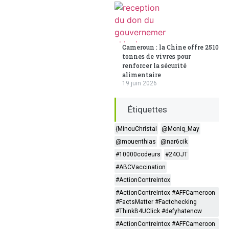
Cameroun : la Chine offre 2510
tonnes de vivres pour
renforcer la sécurité
alimentaire
19 juin 2026
Étiquettes
{MinouChristal
@Moniq_May
@mouenthias
@nar6cik
#10000codeurs
#24OJT
#ABCVaccination
#ActionContreIntox
#ActionContreIntox #AFFCameroon
#FactsMatter #Factchecking
#ThinkB4UClick #defyhatenow
#ActionContreIntox #AFFCameroon